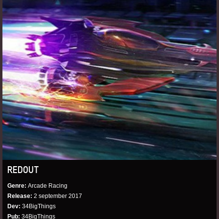
REDOUT
Genre
Arcade Racing
Release
2 september 2017
Dev
34BigThings
Pub
34BigThings