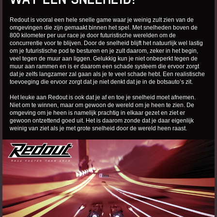
Redout is vooral een hele snelle game waar je weinig zult zien van de
omgevingen die zijn gemaakt binnen het spel. Met snelheden boven de
800 kilometer per uur race je door futuristische werelden om de
concurrentie voor te blijven. Door de snelheid blijft het natuurlijk wel lastig
om je futuristische pod te besturen en je zult daarom, zeker in het begin,
veel tegen de muur aan liggen. Gelukkig kun je niet onbeperkt tegen de
muur aan rammen en is er daarom een schade systeem die ervoor zorgt
dat je zelfs langzamer zal gaan als je te veel schade hebt. Een realistische
toevoeging die ervoor zorgt dat je niet denkt dat je in de botsauto’s zit.
Het leuke aan Redout is ook dat je af en toe je snelheid moet afnemen.
Niet om te winnen, maar om gewoon de wereld om je heen te zien. De
omgeving om je heen is namelijk prachtig in elkaar gezet en ziet er
gewoon ontzettend goed uit. Het is daarom zonde dat je daar eigenlijk
weinig van ziet als je met grote snelheid door de wereld heen raast.