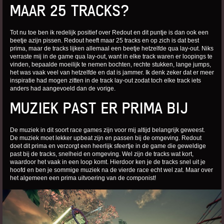
MAAR 25 TRACKS?
Tot nu toe ben ik redelijk positief over Redout en dit puntje is dan ook een
beetje azijn pissen. Redout heeft maar 25 tracks en op zich is dat best
prima, maar de tracks lijken allemaal een beetje hetzelfde qua lay-out. Niks
verraste mij in de game qua lay-out, want in elke track waren er loopings te
vinden, bepaalde moeilijk te nemen bochten, rechte stukken, lange jumps,
het was vaak veel van hetzelfde en dat is jammer. Ik denk zeker dat er meer
inspiratie had mogen zitten in de track lay-out zodat toch elke track iets
anders had aangevoeld dan de vorige.
MUZIEK PAST ER PRIMA BIJ
De muziek in dit soort race games zijn voor mij altijd belangrijk geweest.
De muziek moet lekker upbeat zijn en passen bij de omgeving. Redout
doet dit prima en verzorgt een heerlijk sfeertje in de game die geweldige
past bij de tracks, snelheid en omgeving. Wel zijn de tracks wat kort,
waardoor het vaak in een loop komt. Hierdoor ken je de tracks snel uit je
hoofd en ben je sommige muziek na de vierde race echt wel zat. Maar over
het algemeen een prima uitvoering van de componist!