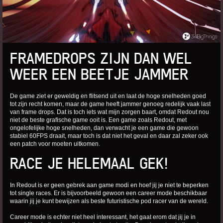
FRAMEDROPS ZIJN DAN WEL
WEER EEN BEETJE JAMMER
De game ziet er geweldig en flitsend uit en laat de hoge snelheden goed
tot zijn recht komen, maar de game heeft jammer genoeg redelijk vaak last
van frame drops. Dat is toch iets wat mijn zorgen baart, omdat Redout nou
niet de beste grafische game ooit is. Een game zoals Redout, met
ongelofelijke hoge snelheden, dan verwacht je een game die gewoon
stabiel 60FPS draait, maar toch is dat niet het geval en daar zal zeker ook
een patch voor moeten uitkomen.
RACE JE HELEMAAL GEK!
In Redout is er geen gebrek aan game modi en hoef jij je niet te beperken
tot single races. Er is bijvoorbeeld gewoon een career mode beschikbaar
waarin jij je kunt bewijzen als beste futuristische pod racer van de wereld.
Career mode is echter niet heel interessant, het gaat erom dat jij je in