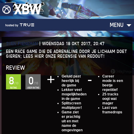
XBW
MENU
SVEN PIENEMAN
|
WOENSDAG 18 OKT 2017, 20:47
EEN RACE GAME DIE DE ADRENALINE DOOR JE LICHAAM DOET
GIEREN; LEES HIER ONZE RECENSIE VAN REDOUT!
REVIEW
Geluid past
Career
8
0
heerlijk bij
mode is een
/10
/10
de game
beetje
RATING
USER RATING
Lekker veel
repetitief
mogelijkheden
25 tracks
in de game
oogt wat
Splitscreen
mager
multiplayer!
Last van
Game ziet
framedrops
er prachtig
uit en met
name de
omgevingen