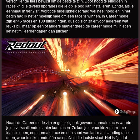
verschillende tiers bewijst om de beste te zijn. Door hoog te eindigen in
races krijg je tevens upgrades die je op je pod kan installeren. Echter, als je
eenmaal in tier 2 zit, wordt de moeilijkheidsgraad wel heel hoog en in het
begin had ik het er moeilijk mee om een race te winnen. In Career mode
zijn er 45 races en 100 uitdagingen, dus op zich zit er voor iedereen wat
leuks bij, maar op een of andere manier greep de career mode mij niet en
liet het mij eerder gapen dan juichen.
Naast de Career mode zijn er gelukkig ook gewoon normale races waarin
je op verschillende manier kunt racen. Zo kun je ervoor kiezen om time
trials te doen, een normale race en een soort van last man standing race te
doen, waar in elke ronde één racer afvalt die laatste staat. Het is fijn dat