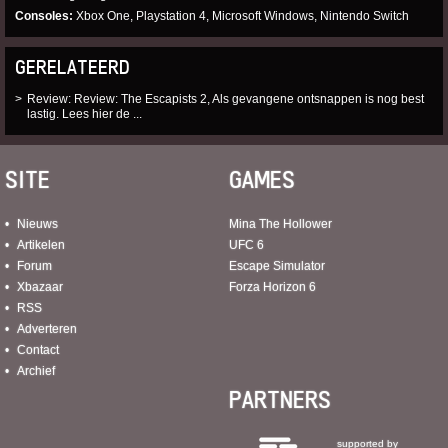
Consoles
Xbox One, Playstation 4, Microsoft Windows, Nintendo Switch
GERELATEERD
Review: Review: The Escapists 2, Als gevangene ontsnappen is nog best
lastig. Lees hier de ...
SITE
GAMES
Nieuws
Mina The Hollower
Artikelen
UFC 6
Forum
Escape Simulator
Xbazaar
Forza Horizon 6
RSS
Adverteren
Contact
Archief
PARTNERS
supported by