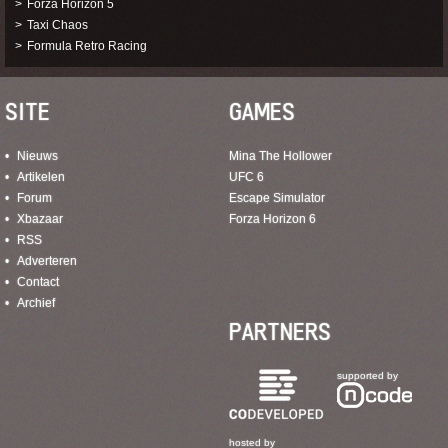
Forza Horizon 5
Taxi Chaos
Formula Retro Racing
SITE
GAMES
Nieuws
Mina The Hollower
Artikelen
UFC 6
Forum
Escape Simulator
Xbazaar
Forza Horizon 6
RSS
Adverteren
Contact
Archief
PARTNERS
supported by
hosted by