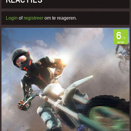
Login
of
registreer
om te reageren.
6
/10
RATING