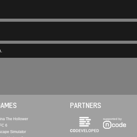
.
GAMES
PARTNERS
ina The Hollower
supported by
FC 6
scape Simulator