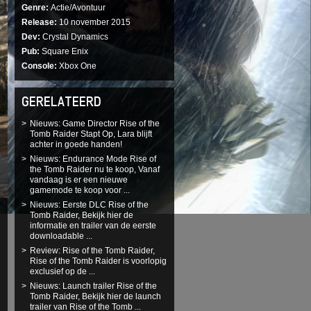
Genre
Actie/Avontuur
Release
10 november 2015
Dev
Crystal Dynamics
Pub
Square Enix
Console
Xbox One
GERELATEERD
Nieuws: Game Director Rise of the
Tomb Raider Stapt Op, Lara blijft
achter in goede handen!
Nieuws: Endurance Mode Rise of
the Tomb Raider nu te koop, Vanaf
vandaag is er een nieuwe
gamemode te koop voor ...
Nieuws: Eerste DLC Rise of the
Tomb Raider, Bekijk hier de
informatie en trailer van de eerste
downloadable ...
Review: Rise of the Tomb Raider,
Rise of the Tomb Raider is voorlopig
exclusief op de ...
Nieuws: Launch trailer Rise of the
Tomb Raider, Bekijk hier de launch
trailer van Rise of the Tomb ...