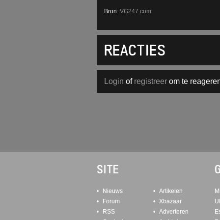
Bron:
VG247.com
REACTIES
Login
of
registreer
om te reageren
SITE
Nieuws
Artikelen
M
Forum
Xbazaar
U
RSS
Adverteren
E