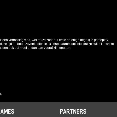
dit een verrassing vind, wel reuze zonde. Eerste en enige degelijke gameplay
deze tijd en bood zoveel potentie. Ik snap daarom ook niet dat ze zulke kansrijke
t een gekloot moet er dan aan vooraf zijn gegaan.
.
GAMES
PARTNERS