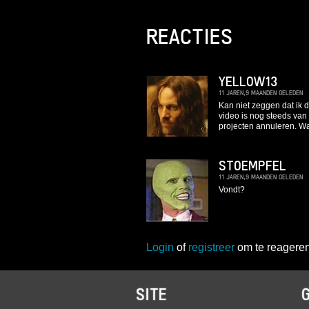
REACTIES
YELLOW13
11 JAREN,9 MAANDEN GELEDEN
Kan niet zeggen dat ik 
video is nog steeds van 
projecten annuleren. Wa
STOEMPFEL
11 JAREN,9 MAANDEN GELEDEN
Vondt?
Login
of
registreer
om te reageren
SITE