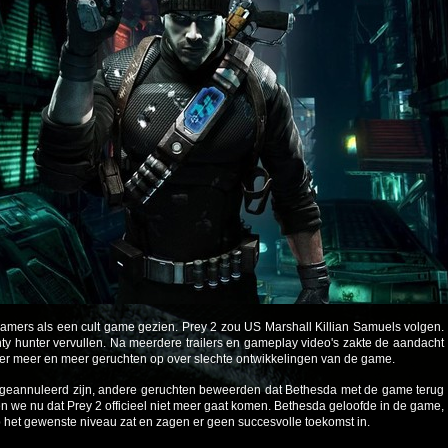
amers als een cult game gezien. Prey 2 zou US Marshall Killian Samuels volgen.
y hunter vervullen. Na meerdere trailers en gameplay video's zakte de aandacht
er meer en meer geruchten op over slechte ontwikkelingen van de game.
eannuleerd zijn, andere geruchten beweerden dat Bethesda met de game terug
n we nu dat Prey 2 officieel niet meer gaat komen. Bethesda geloofde in de game,
 het gewenste niveau zat en zagen er geen succesvolle toekomst in.