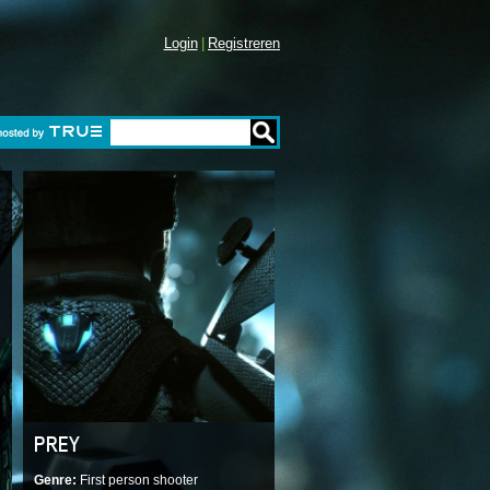
Login
Registreren
PREY
Genre
First person shooter