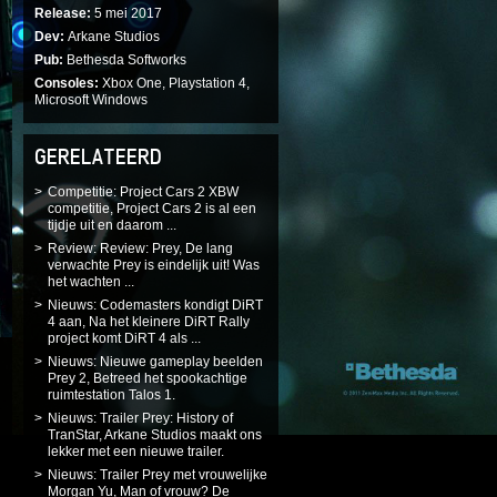
Release
5 mei 2017
Dev
Arkane Studios
Pub
Bethesda Softworks
Consoles
Xbox One, Playstation 4,
Microsoft Windows
GERELATEERD
Competitie: Project Cars 2 XBW
competitie, Project Cars 2 is al een
tijdje uit en daarom ...
Review: Review: Prey, De lang
verwachte Prey is eindelijk uit! Was
het wachten ...
Nieuws: Codemasters kondigt DiRT
4 aan, Na het kleinere DiRT Rally
project komt DiRT 4 als ...
Nieuws: Nieuwe gameplay beelden
Prey 2, Betreed het spookachtige
ruimtestation Talos 1.
Nieuws: Trailer Prey: History of
TranStar, Arkane Studios maakt ons
lekker met een nieuwe trailer.
Nieuws: Trailer Prey met vrouwelijke
Morgan Yu, Man of vrouw? De