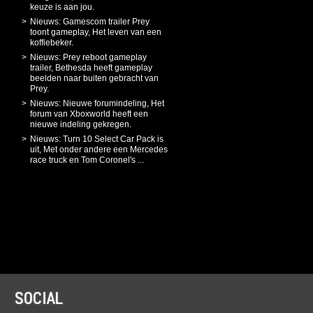
keuze is aan jou.
Nieuws: Gamescom trailer Prey
toont gameplay, Het leven van een
koffiebeker.
Nieuws: Prey reboot gameplay
trailer, Bethesda heeft gameplay
beelden naar buiten gebracht van
Prey.
Nieuws: Nieuwe forumindeling, Het
forum van Xboxworld heeft een
nieuwe indeling gekregen.
Nieuws: Turn 10 Select Car Pack is
uit, Met onder andere een Mercedes
race truck en Tom Coronel's ...
SOCIAL