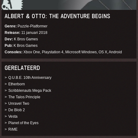
ALBERT & OTTO: THE ADVENTURE BEGINS
Genre
Puzzle-Platformer
Release
11 januari 2018
Dev
K Bros Games
Pub
K Bros Games
Consoles
Xbox One, Playstation 4, Microsoft Windows, OS X, Android
GERELATEERD
Q.U.B.E. 10th Anniversary
Etherborn
Scribblenauts Mega Pack
The Talos Principle
Unravel Two
De Blob 2
Vesta
Planet of the Eyes
RiME