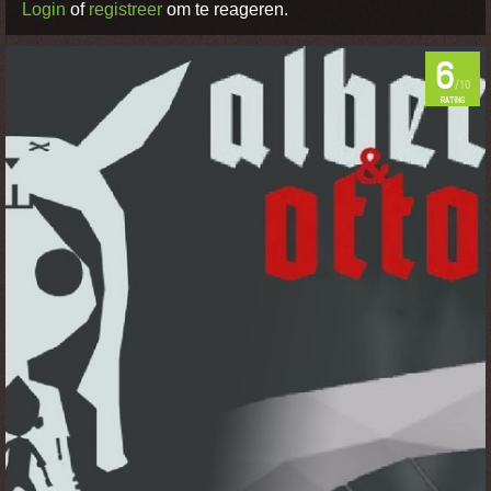
Login
of
registreer
om te reageren.
6
/10
RATING