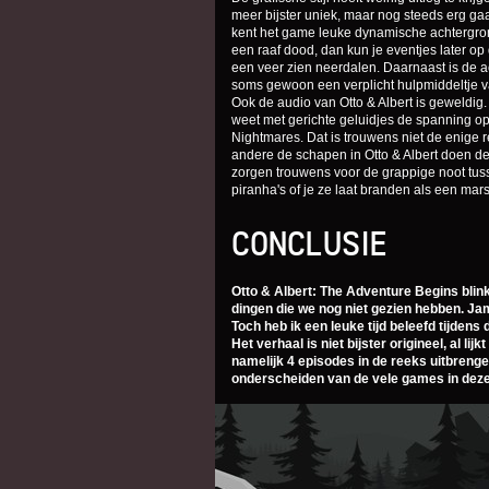
meer bijster uniek, maar nog steeds erg ga
kent het game leuke dynamische achtergron
een raaf dood, dan kun je eventjes later op
een veer zien neerdalen. Daarnaast is de 
soms gewoon een verplicht hulpmiddeltje v
Ook de audio van Otto & Albert is geweldig
weet met gerichte geluidjes de spanning op
Nightmares. Dat is trouwens niet de enige r
andere de schapen in Otto & Albert doen de
zorgen trouwens voor de grappige noot tus
piranha's of je ze laat branden als een ma
CONCLUSIE
Otto & Albert: The Adventure Begins blinkt
dingen die we nog niet gezien hebben. J
Toch heb ik een leuke tijd beleefd tijdens 
Het verhaal is niet bijster origineel, al l
namelijk 4 episodes in de reeks uitbrenge
onderscheiden van de vele games in dezel