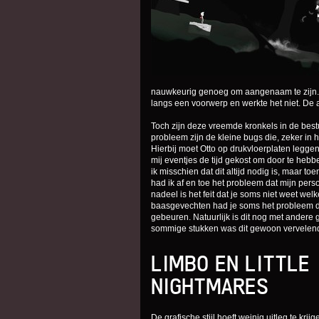
nauwkeurig genoeg om aangenaam te zijn. H
langs een voorwerp en werkte het niet. De
Toch zijn deze vreemde kronkels in de bestu
probleem zijn de kleine bugs die, zeker in h
Hierbij moet Otto op drukvloerplaten leggen
mij eventjes de tijd gekost om door te hebb
ik misschien dat dit altijd nodig is, maar 
had ik af en toe het probleem dat mijn per
nadeel is het feit dat je soms niet weet wel
baasgevechten had je soms het probleem dat
gebeuren. Natuurlijk is dit nog met andere g
sommige stukken was dit gewoon vervelen
LIMBO EN LITTLE
NIGHTMARES
De grafische stijl hoeft weinig uitleg te krijge