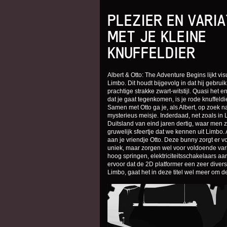
PLEZIER EN VARIA
MET JE KLEINE
KNUFFELDIER
Albert & Otto: The Adventure Begins lijkt vi
Limbo. Dit houdt bijgevolg in dat hij gebrui
prachtige strakke zwart-witstijl. Quasi het en
dat je gaat tegenkomen, is je rode knuffeldie
Samen met Otto ga je, als Albert, op zoek n
mysterieus meisje. Inderdaad, net zoals in L
Duitsland van eind jaren dertig, waar men 
gruwelijk sfeertje dat we kennen uit Limbo. A
aan je vriendje Otto. Deze bunny zorgt er v
uniek, maar zorgen wel voor voldoende varia
hoog springen, elektriciteitsschakelaars aa
ervoor dat de 2D platformer een zeer diver
Limbo, gaat het in deze titel wel meer om 