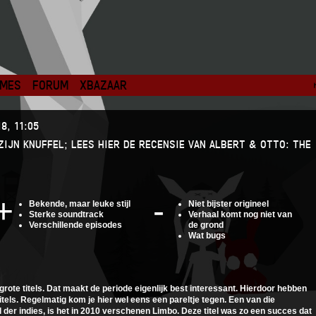
MES
FORUM
XBAZAAR
8, 11:05
ZIJN KNUFFEL; LEES HIER DE RECENSIE VAN ALBERT & OTTO: THE
Bekende, maar leuke stijl
Niet bijster origineel
Sterke soundtrack
Verhaal komt nog niet van
Verschillende episodes
de grond
Wat bugs
 grote titels. Dat maakt de periode eigenlijk best interessant. Hierdoor hebben
itels. Regelmatig kom je hier wel eens een pareltje tegen. Een van die
l der indies, is het in 2010 verschenen Limbo. Deze titel was zo een succes dat