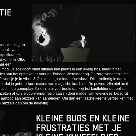
TIE
sueel dus erg op
k maakt van die
ige kleurrijke
rkonijntje Otto.
aar een
imbo. Je zoektocht vindt ditmaal niet plaats in een akelig bos, maar in het
zich aan het opmaken is voor de Tweede Wereldoorlog. Dit zorgt voor hetzelfde
l voel je je in Albert & Otto duidelijk minder kwetsbaar. Dit is volledig te danken
oor dat je gebruik kunt maken van magische krachten. De powers zijn niet echt
tie in de gameplay. Zo kun je bijvoorbeeld dankzij het knuffeldier dubbel zo
nzetten of kun je voorwerpen verplaatsen door middel van telekinese. Dit zorgt
s aanbod aan puzzels kan aanbieden. Om dan een laatste keer te vergelijken met
de puzzels dan om de beleving.
KLEINE BUGS EN KLEINE
FRUSTRATIES MET JE