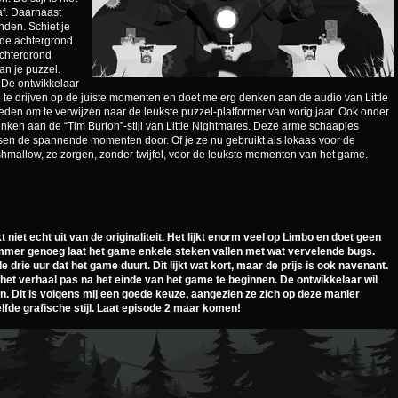
af. Daarnaast
den. Schiet je
 de achtergrond
achtergrond
an je puzzel.
. De ontwikkelaar
 te drijven op de juiste momenten en doet me erg denken aan de audio van Little
eden om te verwijzen naar de leukste puzzel-platformer van vorig jaar. Ook onder
nken aan de “Tim Burton”-stijl van Little Nightmares. Deze arme schaapjes
sen de spannende momenten door. Of je ze nu gebruikt als lokaas voor de
rshmallow, ze zorgen, zonder twijfel, voor de leukste momenten van het game.
 niet echt uit van de originaliteit. Het lijkt enorm veel op Limbo en doet geen
ammer genoeg laat het game enkele steken vallen met wat vervelende bugs.
de drie uur dat het game duurt. Dit lijkt wat kort, maar de prijs is ook navenant.
ijkt het verhaal pas na het einde van het game te beginnen. De ontwikkelaar wil
n. Dit is volgens mij een goede keuze, aangezien ze zich op deze manier
fde grafische stijl. Laat episode 2 maar komen!