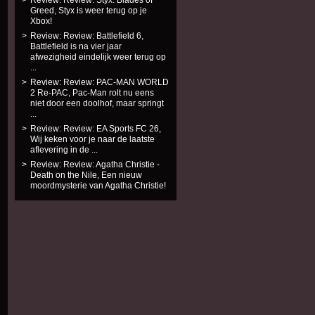
Review: Review: Styx: Blades of
Greed, Styx is weer terug op je
Xbox!
Review: Review: Battlefield 6,
Battlefield is na vier jaar
afwezigheid eindelijk weer terug op
...
Review: Review: PAC-MAN WORLD
2 Re-PAC, Pac-Man rolt nu eens
niet door een doolhof, maar springt
...
Review: Review: EA Sports FC 26,
Wij keken voor je naar de laatste
aflevering in de ...
Review: Review: Agatha Christie -
Death on the Nile, Een nieuw
moordmysterie van Agatha Christie!