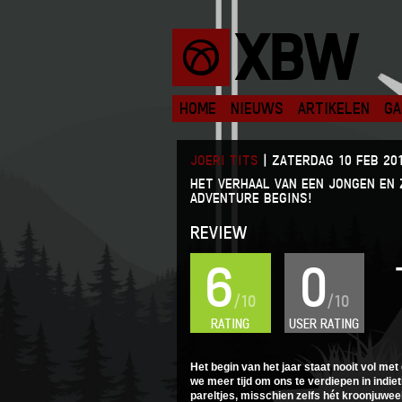
XBW
HOME
NIEUWS
ARTIKELEN
GA
JOERI TITS
|
ZATERDAG 10 FEB 201
HET VERHAAL VAN EEN JONGEN EN 
ADVENTURE BEGINS!
REVIEW
6
0
/10
/10
RATING
USER RATING
Het begin van het jaar staat nooit vol met
we meer tijd om ons te verdiepen in indiet
pareltjes, misschien zelfs hét kroonjuwee