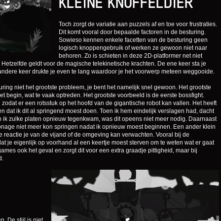
KLEINE KNUFFELDIER
Toch zorgt de variatie aan puzzels af en toe voor frustraties.
Dit komt vooral door bepaalde factoren in de besturing.
Sowieso kennen enkele facetten van de besturing geen
logisch knoppengebruik of werken ze gewoon niet naar
behoren. Zo is schieten in deze 2D-platformer net niet
etzelfde geldt voor de magische telekinetische krachten. De ene keer sta je
 andere keer drukte je even te lang waardoor je het voorwerp meteen weggooide.
ring niet het grootste probleem, je bent het namelijk snel gewoon. Het grootste
et begin, wat te vaak optreden. Het grootste voorbeeld is de eerste bossfight.
 zodat er een rotsstuk op het hoofd van de gigantische robot kan vallen. Het heeft
en dat ik dit al springend moest doen. Toen ik hem eindelijk verslagen had, dacht
toen ik zulke platen opnieuw tegenkwam, was dit opeens niet meer nodig. Daarnaast
sonage niet meer kon springen nadat ik opnieuw moest beginnen. Een ander klein
ke reactie je van de vijand of de omgeving kan verwachten. Vooral bij de
 je eigenlijk op voorhand al een keertje moest sterven om te weten wat er gaat
ames ook het geval en zorgt dit voor een extra graadje pittigheid, maar bij
d.
n. De stijl is niet