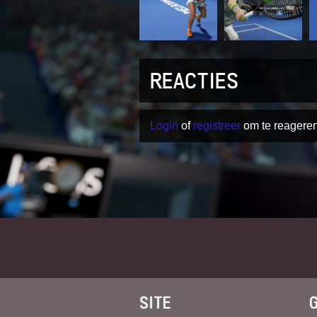
REACTIES
Login
of
registreer
om te reageren
SITE