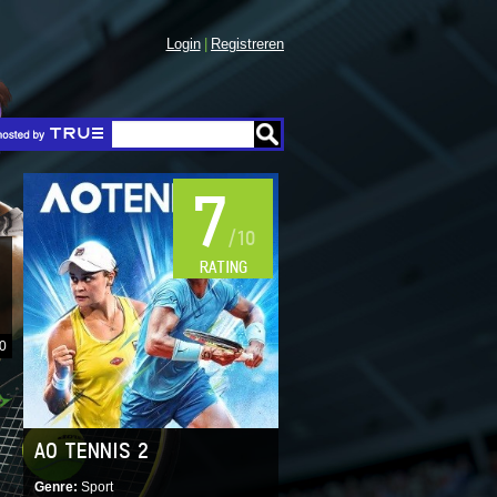
Login
Registreren
7
/10
RATING
20
AO TENNIS 2
Genre
Sport