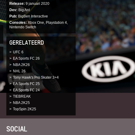
Release
9 januari 2020
Dev
Big Ant
Pub
BigBen Interactive
Consoles
Xbox One, Playstation 4,
Nintendo Switch
GERELATEERD
UFC 6
EA Sports FC 26
NBA 2K26
NHL 26
Tony Hawk's Pro Skater 3+4
EA Sports FC 25
EA Sports FC 24
TIEBREAK
NBA 2K25
TopSpin 2K25
SOCIAL