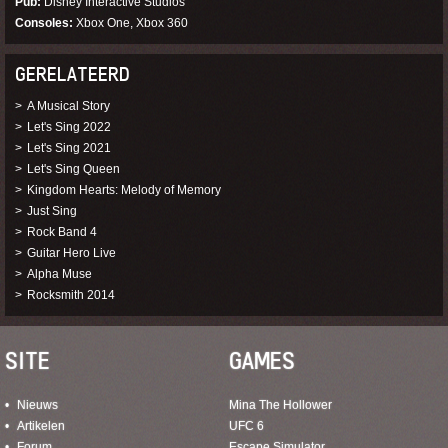
Pub
Disney Interactive Studios
Consoles
Xbox One, Xbox 360
GERELATEERD
A Musical Story
Let's Sing 2022
Let's Sing 2021
Let's Sing Queen
Kingdom Hearts: Melody of Memory
Just Sing
Rock Band 4
Guitar Hero Live
Alpha Muse
Rocksmith 2014
SITE
GAMES
Nieuws
Mina The Hollower
Artikelen
UFC 6
Forum
Escape Simulator