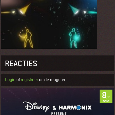
REACTIES
Login
of
registreer
om te reageren.
8
/10
RATING