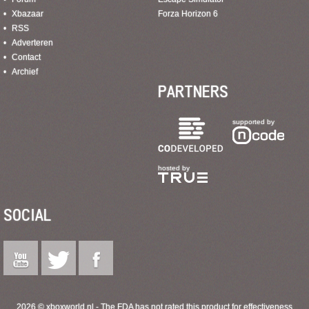
Xbazaar
Forza Horizon 6
RSS
Adverteren
Contact
Archief
PARTNERS
supported by
hosted by
SOCIAL
2026 © xboxworld.nl - The FDA has not rated this product for effectiveness