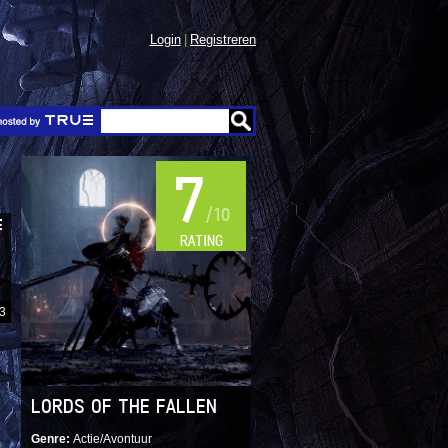
Login
Registreren
7
/10
E
RATING
23
LORDS OF THE FALLEN
Genre
Actie/Avontuur