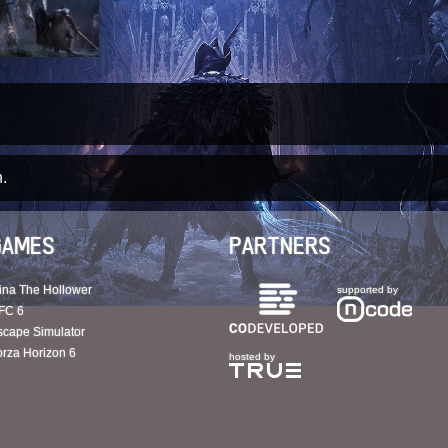
.
GAMES
PARTNERS
ina The Hollower
supported by
FC 6
scape Simulator
orza Horizon 6
hosted by