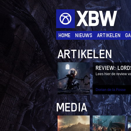
XBW
HOME
NIEUWS
ARTIKELEN
GA
ARTIKELEN
REVIEW: LORD
Lees hier de review v
Dorian de la Fosse
MEDIA