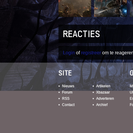
REACTIES
Login
of
registreer
om te reageren
SITE
Nieuws
Artikelen
M
Forum
Xbazaar
U
RSS
Adverteren
E
Contact
Archief
F