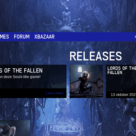
MES
FORUM
XBAZAAR
RELEASES
LORDS OF TH
S OF THE FALLEN
FALLEN
an deze Souls-like game!
Lees meer
13 oktober 20