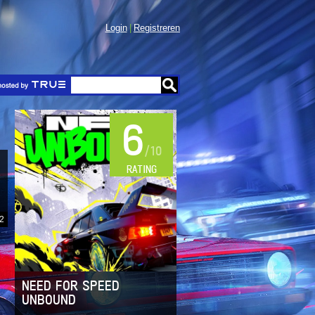
Login
Registreren
6
/10
RATING
2
NEED FOR SPEED
UNBOUND