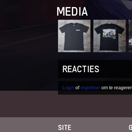
MEDIA
REACTIES
Login
of
registreer
om te reageren
SITE