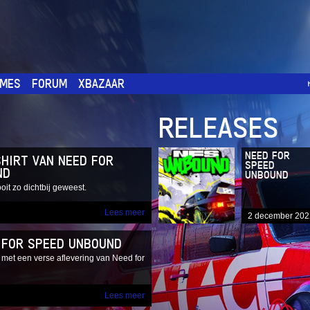
MES
FORUM
XBAZAAR
RELEASES
NEED FOR
SHIRT VAN NEED FOR
SPEED
ND
UNBOUND
ooit zo dichtbij geweest.
Lees meer
2 december 202
 FOR SPEED UNBOUND
g met een verse aflevering van Need for
Lees meer