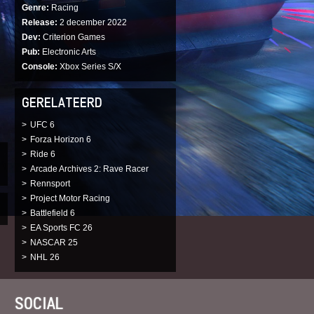
Genre
Racing
Release
2 december 2022
Dev
Criterion Games
Pub
Electronic Arts
Console
Xbox Series S/X
GERELATEERD
UFC 6
Forza Horizon 6
Ride 6
Arcade Archives 2: Rave Racer
Rennsport
Project Motor Racing
Battlefield 6
EA Sports FC 26
NASCAR 25
NHL 26
SOCIAL