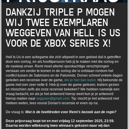
DANKZIJ TRIPLE P MOGEN
WIJ TWEE EXEMPLAREN
WEGGEVEN VAN HELL IS US
VOOR DE XBOX SERIES X!
Hell Is Us is een actiegame die zich afspeelt in een gebied dat is getroffen
door een oorlog, en als hoofdpersoon heb jij te maken met die oorlog en
de nasleep ervan. Remi moet allerlei spookachtige verschijningen
verslaan om verder te komen in de oorlog die is ontstaan rondom het
conflict tussen de Sabinians en de Palomists. Dorian schreef enkele dagen
geleden een recensie over de game,
die je hier kan lezen
. Hij beloonde de
game met een zeer nette 8. Heb jij over de game gelezen, trailers gezien
en misschien zelfs als onze recensie bekeken? We hebben namelijk een
vraag bedacht, en als je het antwoord hierop weet kun je je antwoord
hierop mailen naar
segasen@gmail.com
. Tip: mocht je het antwoord niet
meteen weten, lees vooral Dorian's recensie er even op na.
De vraag is:
Wat is de hoofdreden voor Remi's bezoek aan de regio?
Deze prijsvraag loopt tot en met vrijdag 12 september 2025, 23:59.
Daarna worden willekeurig twee winnaars gekozen waar wij dan