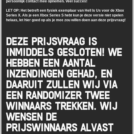
persoonlijk contact mee opnemen. Veel succes!
LET OP: Het betreft een fysiek exemplaar van Hell Is Us voor de Xbox
Series X. Als je een Xbox Series S hebt kun je deze versie niet spelen
helaas, let hier goed op als je mee zou willen doen aan deze prijsvraag!
DEZE PRIJSVRAAG IS
INMIDDELS GESLOTEN! WE
HEBBEN EEN AANTAL
INZENDINGEN GEHAD, EN
DAARUIT ZULLEN WIJ VIA
EEN RANDOMIZER TWEE
WINNAARS TREKKEN. WIJ
WENSEN DE
PRIJSWINNAARS ALVAST