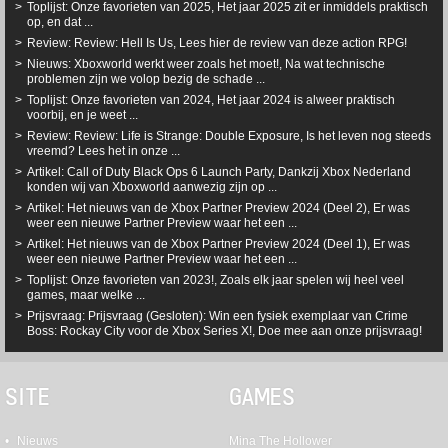
Toplijst: Onze favorieten van 2025, Het jaar 2025 zit er inmiddels praktisch
op, en dat ...
Review: Review: Hell Is Us, Lees hier de review van deze action RPG!
Nieuws: Xboxworld werkt weer zoals het moet!, Na wat technische
problemen zijn we volop bezig de schade ...
Toplijst: Onze favorieten van 2024, Het jaar 2024 is alweer praktisch
voorbij, en je weet ...
Review: Review: Life is Strange: Double Exposure, Is het leven nog steeds
vreemd? Lees het in onze ...
Artikel: Call of Duty Black Ops 6 Launch Party, Dankzij Xbox Nederland
konden wij van Xboxworld aanwezig zijn op ...
Artikel: Het nieuws van de Xbox Partner Preview 2024 (Deel 2), Er was
weer een nieuwe Partner Preview waar het een ...
Artikel: Het nieuws van de Xbox Partner Preview 2024 (Deel 1), Er was
weer een nieuwe Partner Preview waar het een ...
Toplijst: Onze favorieten van 2023!, Zoals elk jaar spelen wij heel veel
games, maar welke ...
Prijsvraag: Prijsvraag (Gesloten): Win een fysiek exemplaar van Crime
Boss: Rockay City voor de Xbox Series X!, Doe mee aan onze prijsvraag!
SITE
GAMES
Nieuws
Mina The Hollower