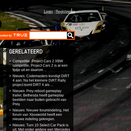
Login
Registreren
GERELATEERD
Competitie: Project Cars 2 XBW
competitie, Project Cars 2 is al een
tijdje uit en daarom ...
Nieuws: Codemasters kondigt DiRT
4 aan, Na het kleinere DiRT Rally
project komt DiRT 4 als ...
Nieuws: Prey reboot gameplay
trailer, Bethesda heeft gameplay
beelden naar buiten gebracht van
Prey.
Nieuws: Nieuwe forumindeling, Het
forum van Xboxworld heeft een
nieuwe indeling gekregen.
Nieuws: Turn 10 Select Car Pack is
uit, Met onder andere een Mercedes