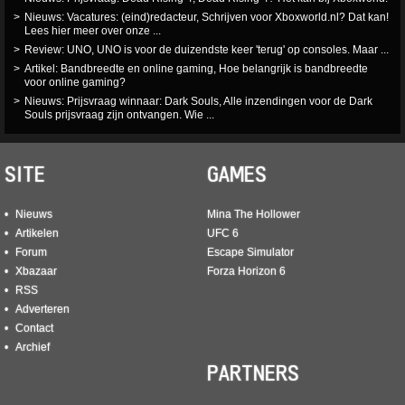
Nieuws: Vacatures: (eind)redacteur, Schrijven voor Xboxworld.nl? Dat kan!
Lees hier meer over onze ...
Review: UNO, UNO is voor de duizendste keer 'terug' op consoles. Maar ...
Artikel: Bandbreedte en online gaming, Hoe belangrijk is bandbreedte
voor online gaming?
Nieuws: Prijsvraag winnaar: Dark Souls, Alle inzendingen voor de Dark
Souls prijsvraag zijn ontvangen. Wie ...
SITE
GAMES
Nieuws
Mina The Hollower
Artikelen
UFC 6
Forum
Escape Simulator
Xbazaar
Forza Horizon 6
RSS
Adverteren
Contact
Archief
PARTNERS