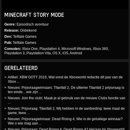
MINECRAFT STORY MODE
Genre
Episodisch avontuur
Release
Onbekend
Dev
Telltale Games
Pub
Telltale Games
Consoles
Xbox One, Playstation 4, Microsoft Windows, Xbox 360,
Playstation 3, Playstation Vita, OS X, iOS, Android
GERELATEERD
Artikel: XBW GOTY 2016, Wat vond de Xboxworld redactie dit jaar van de
Xbox ...
Nieuws: Prijsvraagwinnaars: Titanfall 2, De ultieme Titanfall 2 prijsvraag is
ten einde... wie zijn ...
Nieuws: Join the club!, Maak je al gebruik van de nieuwe Clubs functie van
...
Nieuws: Prijsvraag: Titanfall 2, Wij hebben in de aanbieding: twee maal de
game, twee ...
Nieuws: Prijsvraagwinnaar: Dead Rising 4, Wie is de gelukkige winnaar?
Wie o wie mag aan ...
Nieuws: Prijsvraag: Dead Rising 4, Dead Rising 4? Het kan bij Xboxworld!