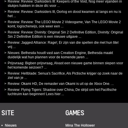
Review: Review: Darksiders III: Keepers of the Void, Nog meer vijanden in
stukjes hakken in deze dlc voor ...
Review: Review: Darksiders III, Oorlog en dood kwamen al langs en nu is
het ...
Review: Review: The LEGO Movie 2 Videogame, Van The LEGO Movie 2
komt, logischerwijs, ook weer een ...
Review: Review: Divinity: Original Sin 2 Definitive Edition, Divinity: Original
Sin 2 Definitive Edition is een nieuwe uitgave ...
Review: Jagged Alliance: Rage!, Er zijn van die spellen die met hun titel
vrij ...
Nieuws: Bethesda houdt vast aan Creation Engine, Bethesda maakt
duidelijk wat hun plannen voor de komende jaren ...
Prijsvraag: Bigben prijsvraag, Alvast een nieuwe game binnen slepen voor
het komende seizoen? ...
Review: Hellblade: Senua's Sacrifice, Als Pictische krijger op zoek naar de
ziel van je ...
Review: Okami HD, De remaster van Okami is uit op de Xbox One. ...
Review: Flying Tigers: Shadow over China, De strijd om het Pacifische
luchtruim kan beginnen! Lees hier ...
SITE
GAMES
Nieuws
Mina The Hollower