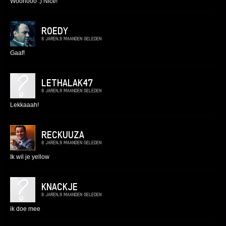
Woohooo :) Nice!
ROEDY
8 JAREN,9 MAANDEN GELEDEN
Gaaf!
LETHALAK47
8 JAREN,9 MAANDEN GELEDEN
Lekkaaah!
RECKUUZA
8 JAREN,9 MAANDEN GELEDEN
Ik wil je yellow
KNACKJE
8 JAREN,9 MAANDEN GELEDEN
ik doe mee