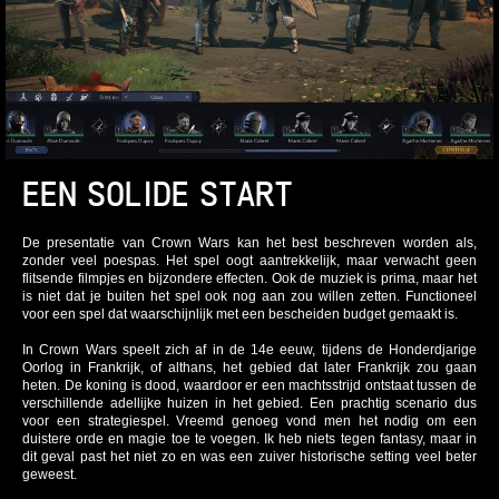
EEN SOLIDE START
De presentatie van Crown Wars kan het best beschreven worden als,
zonder veel poespas. Het spel oogt aantrekkelijk, maar verwacht geen
flitsende filmpjes en bijzondere effecten. Ook de muziek is prima, maar het
is niet dat je buiten het spel ook nog aan zou willen zetten. Functioneel
voor een spel dat waarschijnlijk met een bescheiden budget gemaakt is.
In Crown Wars speelt zich af in de 14e eeuw, tijdens de Honderdjarige
Oorlog in Frankrijk, of althans, het gebied dat later Frankrijk zou gaan
heten. De koning is dood, waardoor er een machtsstrijd ontstaat tussen de
verschillende adellijke huizen in het gebied. Een prachtig scenario dus
voor een strategiespel. Vreemd genoeg vond men het nodig om een
duistere orde en magie toe te voegen. Ik heb niets tegen fantasy, maar in
dit geval past het niet zo en was een zuiver historische setting veel beter
geweest.