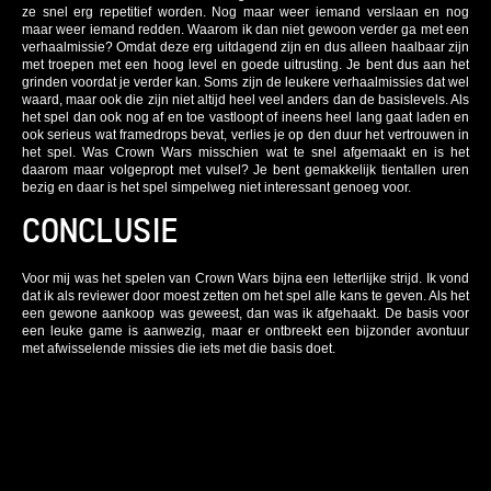
ze snel erg repetitief worden. Nog maar weer iemand verslaan en nog
maar weer iemand redden. Waarom ik dan niet gewoon verder ga met een
verhaalmissie? Omdat deze erg uitdagend zijn en dus alleen haalbaar zijn
met troepen met een hoog level en goede uitrusting. Je bent dus aan het
grinden voordat je verder kan. Soms zijn de leukere verhaalmissies dat wel
waard, maar ook die zijn niet altijd heel veel anders dan de basislevels. Als
het spel dan ook nog af en toe vastloopt of ineens heel lang gaat laden en
ook serieus wat framedrops bevat, verlies je op den duur het vertrouwen in
het spel. Was Crown Wars misschien wat te snel afgemaakt en is het
daarom maar volgepropt met vulsel? Je bent gemakkelijk tientallen uren
bezig en daar is het spel simpelweg niet interessant genoeg voor.
CONCLUSIE
Voor mij was het spelen van Crown Wars bijna een letterlijke strijd. Ik vond
dat ik als reviewer door moest zetten om het spel alle kans te geven. Als het
een gewone aankoop was geweest, dan was ik afgehaakt. De basis voor
een leuke game is aanwezig, maar er ontbreekt een bijzonder avontuur
met afwisselende missies die iets met die basis doet.