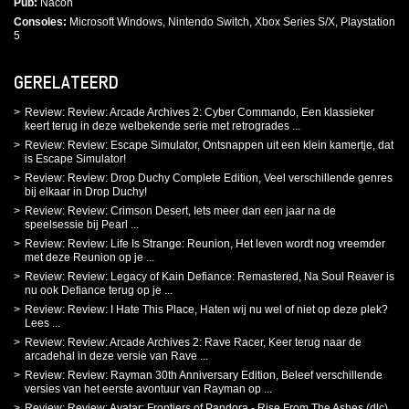
Pub
Nacon
Consoles
Microsoft Windows, Nintendo Switch, Xbox Series S/X, Playstation
5
GERELATEERD
Review: Review: Arcade Archives 2: Cyber Commando, Een klassieker
keert terug in deze welbekende serie met retrogrades ...
Review: Review: Escape Simulator, Ontsnappen uit een klein kamertje, dat
is Escape Simulator!
Review: Review: Drop Duchy Complete Edition, Veel verschillende genres
bij elkaar in Drop Duchy!
Review: Review: Crimson Desert, Iets meer dan een jaar na de
speelsessie bij Pearl ...
Review: Review: Life Is Strange: Reunion, Het leven wordt nog vreemder
met deze Reunion op je ...
Review: Review: Legacy of Kain Defiance: Remastered, Na Soul Reaver is
nu ook Defiance terug op je ...
Review: Review: I Hate This Place, Haten wij nu wel of niet op deze plek?
Lees ...
Review: Review: Arcade Archives 2: Rave Racer, Keer terug naar de
arcadehal in deze versie van Rave ...
Review: Review: Rayman 30th Anniversary Edition, Beleef verschillende
versies van het eerste avontuur van Rayman op ...
Review: Review: Avatar: Frontiers of Pandora - Rise From The Ashes (dlc),