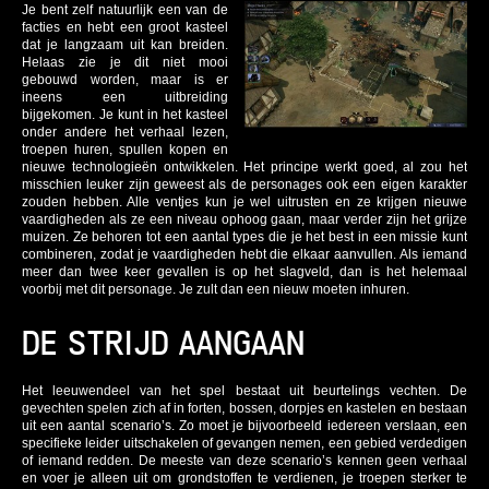
Je bent zelf natuurlijk een van de
facties en hebt een groot kasteel
dat je langzaam uit kan breiden.
Helaas zie je dit niet mooi
gebouwd worden, maar is er
ineens een uitbreiding
bijgekomen. Je kunt in het kasteel
onder andere het verhaal lezen,
troepen huren, spullen kopen en
nieuwe technologieën ontwikkelen. Het principe werkt goed, al zou het
misschien leuker zijn geweest als de personages ook een eigen karakter
zouden hebben. Alle ventjes kun je wel uitrusten en ze krijgen nieuwe
vaardigheden als ze een niveau ophoog gaan, maar verder zijn het grijze
muizen. Ze behoren tot een aantal types die je het best in een missie kunt
combineren, zodat je vaardigheden hebt die elkaar aanvullen. Als iemand
meer dan twee keer gevallen is op het slagveld, dan is het helemaal
voorbij met dit personage. Je zult dan een nieuw moeten inhuren.
DE STRIJD AANGAAN
Het leeuwendeel van het spel bestaat uit beurtelings vechten. De
gevechten spelen zich af in forten, bossen, dorpjes en kastelen en bestaan
uit een aantal scenario’s. Zo moet je bijvoorbeeld iedereen verslaan, een
specifieke leider uitschakelen of gevangen nemen, een gebied verdedigen
of iemand redden. De meeste van deze scenario’s kennen geen verhaal
en voer je alleen uit om grondstoffen te verdienen, je troepen sterker te