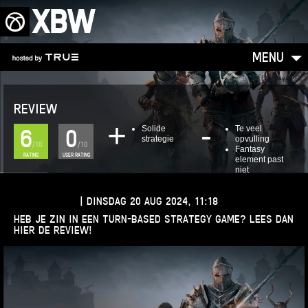
XBW
MENU
REVIEW
Solide
Te veel
6
0
strategie
opvulling
/10
/10
Fantasy
RATING
USER RATING
element past
niet
CASPER EGAS
|
DINSDAG 20 AUG 2024, 11:18
HEB JE ZIN IN EEN TURN-BASED STRATEGY GAME? LEES DAN
HIER DE REVIEW!