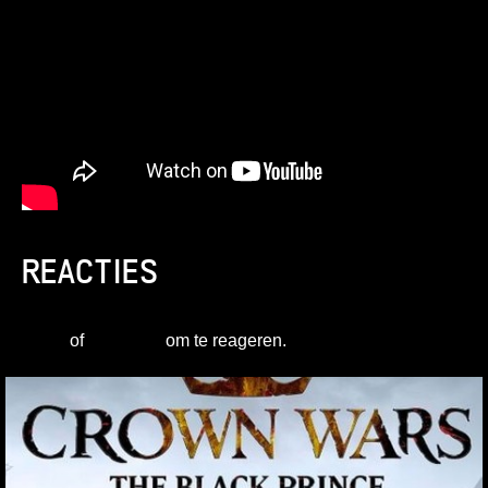
REACTIES
Login
of
registreer
om te reageren.