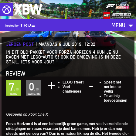
XBW
MENU
JEROEN POST
|
MAANDAG 8 JUL 2019, 12:32
IN DIT DLC-PAKKET VOOR FORZA HORIZON 4 KUN JE NU
RACEN MET LEGO-AUTO'S! OOK DE OMGEVING IS IN DEZE
STIJL. IETS VOOR JOU?
REVIEW
LEGO sfeer!
Speelt het
7
0
Veel
net iets te
/10
/10
challenges
veilig
RATING
USER RATING
Te weinig
toevoegingen
Gespeeld op Xbox One X
Forza Horizon 4 is al een behoorlijk grote game, met veel verschillende
uitdagingen en races waaraan je deel kan nemen. Heb je er dan nog
steeds niet genoeg van? Dan is er natuurlijk nog de dlc. Het tweede dlc-