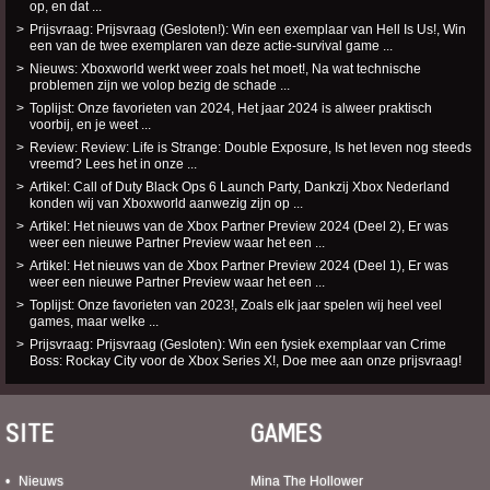
op, en dat ...
Prijsvraag: Prijsvraag (Gesloten!): Win een exemplaar van Hell Is Us!, Win
een van de twee exemplaren van deze actie-survival game ...
Nieuws: Xboxworld werkt weer zoals het moet!, Na wat technische
problemen zijn we volop bezig de schade ...
Toplijst: Onze favorieten van 2024, Het jaar 2024 is alweer praktisch
voorbij, en je weet ...
Review: Review: Life is Strange: Double Exposure, Is het leven nog steeds
vreemd? Lees het in onze ...
Artikel: Call of Duty Black Ops 6 Launch Party, Dankzij Xbox Nederland
konden wij van Xboxworld aanwezig zijn op ...
Artikel: Het nieuws van de Xbox Partner Preview 2024 (Deel 2), Er was
weer een nieuwe Partner Preview waar het een ...
Artikel: Het nieuws van de Xbox Partner Preview 2024 (Deel 1), Er was
weer een nieuwe Partner Preview waar het een ...
Toplijst: Onze favorieten van 2023!, Zoals elk jaar spelen wij heel veel
games, maar welke ...
Prijsvraag: Prijsvraag (Gesloten): Win een fysiek exemplaar van Crime
Boss: Rockay City voor de Xbox Series X!, Doe mee aan onze prijsvraag!
SITE
GAMES
Nieuws
Mina The Hollower