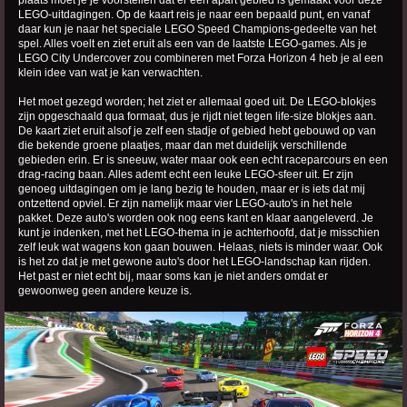
plaats moet je je voorstellen dat er een apart gebied is gemaakt voor deze
LEGO-uitdagingen. Op de kaart reis je naar een bepaald punt, en vanaf
daar kun je naar het speciale LEGO Speed Champions-gedeelte van het
spel. Alles voelt en ziet eruit als een van de laatste LEGO-games. Als je
LEGO City Undercover zou combineren met Forza Horizon 4 heb je al een
klein idee van wat je kan verwachten.
Het moet gezegd worden; het ziet er allemaal goed uit. De LEGO-blokjes
zijn opgeschaald qua formaat, dus je rijdt niet tegen life-size blokjes aan.
De kaart ziet eruit alsof je zelf een stadje of gebied hebt gebouwd op van
die bekende groene plaatjes, maar dan met duidelijk verschillende
gebieden erin. Er is sneeuw, water maar ook een echt raceparcours en een
drag-racing baan. Alles ademt echt een leuke LEGO-sfeer uit. Er zijn
genoeg uitdagingen om je lang bezig te houden, maar er is iets dat mij
ontzettend opviel. Er zijn namelijk maar vier LEGO-auto's in het hele
pakket. Deze auto's worden ook nog eens kant en klaar aangeleverd. Je
kunt je indenken, met het LEGO-thema in je achterhoofd, dat je misschien
zelf leuk wat wagens kon gaan bouwen. Helaas, niets is minder waar. Ook
is het zo dat je met gewone auto's door het LEGO-landschap kan rijden.
Het past er niet echt bij, maar soms kan je niet anders omdat er
gewoonweg geen andere keuze is.