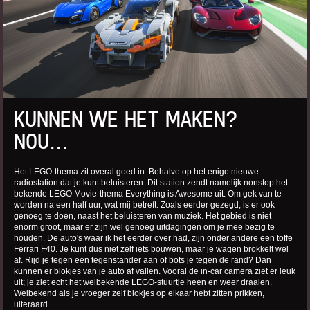
KUNNEN WE HET MAKEN?
NOU...
Het LEGO-thema zit overal goed in. Behalve op het enige nieuwe
radiostation dat je kunt beluisteren. Dit station zendt namelijk nonstop het
bekende LEGO Movie-thema Everything is Awesome uit. Om gek van te
worden na een half uur, wat mij betreft. Zoals eerder gezegd, is er ook
genoeg te doen, naast het beluisteren van muziek. Het gebied is niet
enorm groot, maar er zijn wel genoeg uitdagingen om je mee bezig te
houden. De auto's waar ik het eerder over had, zijn onder andere een toffe
Ferrari F40. Je kunt dus niet zelf iets bouwen, maar je wagen brokkelt wel
af. Rijd je tegen een tegenstander aan of bots je tegen de rand? Dan
kunnen er blokjes van je auto af vallen. Vooral de in-car camera ziet er leuk
uit; je ziet echt het welbekende LEGO-stuurtje heen en weer draaien.
Welbekend als je vroeger zelf blokjes op elkaar hebt zitten prikken,
uiteraard.