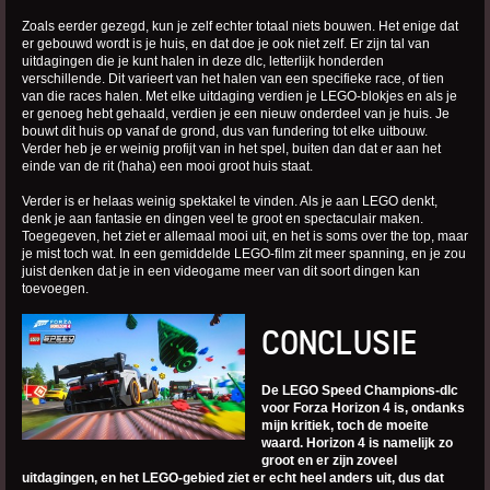
Zoals eerder gezegd, kun je zelf echter totaal niets bouwen. Het enige dat
er gebouwd wordt is je huis, en dat doe je ook niet zelf. Er zijn tal van
uitdagingen die je kunt halen in deze dlc, letterlijk honderden
verschillende. Dit varieert van het halen van een specifieke race, of tien
van die races halen. Met elke uitdaging verdien je LEGO-blokjes en als je
er genoeg hebt gehaald, verdien je een nieuw onderdeel van je huis. Je
bouwt dit huis op vanaf de grond, dus van fundering tot elke uitbouw.
Verder heb je er weinig profijt van in het spel, buiten dan dat er aan het
einde van de rit (haha) een mooi groot huis staat.
Verder is er helaas weinig spektakel te vinden. Als je aan LEGO denkt,
denk je aan fantasie en dingen veel te groot en spectaculair maken.
Toegegeven, het ziet er allemaal mooi uit, en het is soms over the top, maar
je mist toch wat. In een gemiddelde LEGO-film zit meer spanning, en je zou
juist denken dat je in een videogame meer van dit soort dingen kan
toevoegen.
CONCLUSIE
De LEGO Speed Champions-dlc
voor Forza Horizon 4 is, ondanks
mijn kritiek, toch de moeite
waard. Horizon 4 is namelijk zo
groot en er zijn zoveel
uitdagingen, en het LEGO-gebied ziet er echt heel anders uit, dus dat