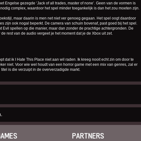
et Engelse gezegde ‘Jack of all trades, master of none’. Geen van de vormen is
nnodig complex, waardoor het spel minder toegankelijk is dan het zou moeten zijn.
boekstijl, maar daarin is men net niet ver genoeg gegaan. Het spel oogt daardoor
es zijn ook nogal beperkt. De camera van schuin bovenaf, past goed bij het spel.
t Evil spellen op die manier, maar dan zonder de prachtige achtergronden. De
e rest van de audio vergeet je het moment dat je de Xbox uit zet.
opt dat ik I Hate This Place niet aan wil raden. Ik kreeg nooit echt zin om door te
eker niet. Voor wie wel houdt van een horror game met een mix van genres, zal er
 titel is die verzuipt in de oververzadigde markt.
.
GAMES
PARTNERS