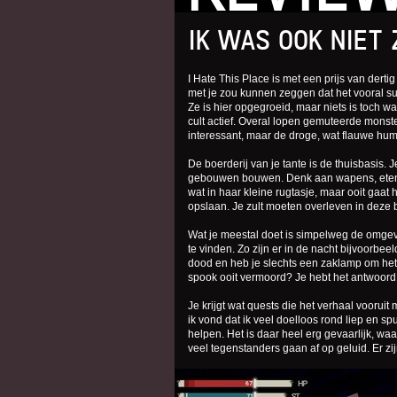
IK WAS OOK NIET
I Hate This Place is met een prijs van dert
met je zou kunnen zeggen dat het vooral surv
Ze is hier opgegroeid, maar niets is toch w
cult actief. Overal lopen gemuteerde monster
interessant, maar de droge, wat flauwe hum
De boerderij van je tante is de thuisbasis. 
gebouwen bouwen. Denk aan wapens, eten en
wat in haar kleine rugtasje, maar ooit gaat 
opslaan. Je zult moeten overleven in deze 
Wat je meestal doet is simpelweg de omgevi
te vinden. Zo zijn er in de nacht bijvoorbee
dood en heb je slechts een zaklamp om het 
spook ooit vermoord? Je hebt het antwoord
Je krijgt wat quests die het verhaal voorui
ik vond dat ik veel doelloos rond liep en sp
helpen. Het is daar heel erg gevaarlijk, wa
veel tegenstanders gaan af op geluid. Er zi