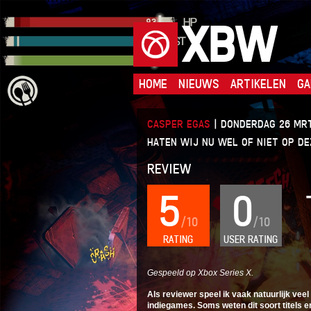
XBW
HOME
NIEUWS
ARTIKELEN
GA
CASPER EGAS
|
DONDERDAG 26 MRT
HATEN WIJ NU WEL OF NIET OP DEZ
REVIEW
5
0
/10
/10
RATING
USER RATING
Gespeeld op Xbox Series X.
Als reviewer speel ik vaak natuurlijk ve
indiegames. Soms weten dit soort titels e