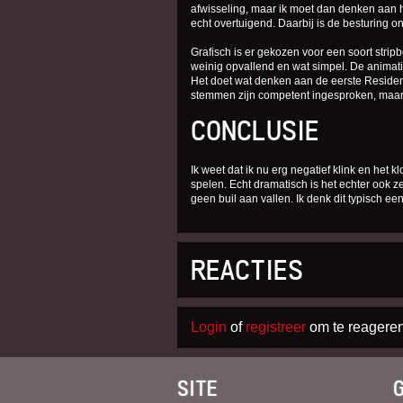
afwisseling, maar ik moet dan denken aan h
echt overtuigend. Daarbij is de besturing o
Grafisch is er gekozen voor een soort strip
weinig opvallend en wat simpel. De animati
Het doet wat denken aan de eerste Residen
stemmen zijn competent ingesproken, maar d
CONCLUSIE
Ik weet dat ik nu erg negatief klink en het kl
spelen. Echt dramatisch is het echter ook z
geen buil aan vallen. Ik denk dit typisch een
REACTIES
Login
of
registreer
om te reageren
SITE