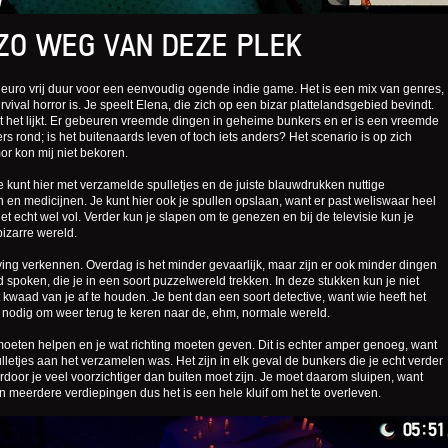
 ZO WEG VAN DEZE PLEK
ig euro vrij duur voor een eenvoudig ogende indie game. Het is een mix van genres,
ival horror is. Je speelt Elena, die zich op een bizar plattelandsgebied bevindt.
at het lijkt. Er gebeuren vreemde dingen in geheime bunkers en er is een vreemde
s rond; is het buitenaards leven of toch iets anders? Het scenario is op zich
or kon mij niet bekoren.
Je kunt hier met verzamelde spulletjes en de juiste blauwdrukken nuttige
 medicijnen. Je kunt hier ook je spullen opslaan, want er past weliswaar heel
het echt wel vol. Verder kun je slapen om te genezen en bij de televisie kun je
bizarre wereld.
ng verkennen. Overdag is het minder gevaarlijk, maar zijn er ook minder dingen
ld spoken, die je in een soort puzzelwereld trekken. In deze stukken kun je niet
kwaad van je af te houden. Je bent dan een soort detective, want wie heeft het
 nodig om weer terug te keren naar de, ehm, normale wereld.
t moeten helpen en je wat richting moeten geven. Dit is echter amper genoeg, want
ulletjes aan het verzamelen was. Het zijn in elk geval de bunkers die je echt verder
ardoor je veel voorzichtiger dan buiten moet zijn. Je moet daarom sluipen, want
jn meerdere verdiepingen dus het is een hele kluif om het te overleven.