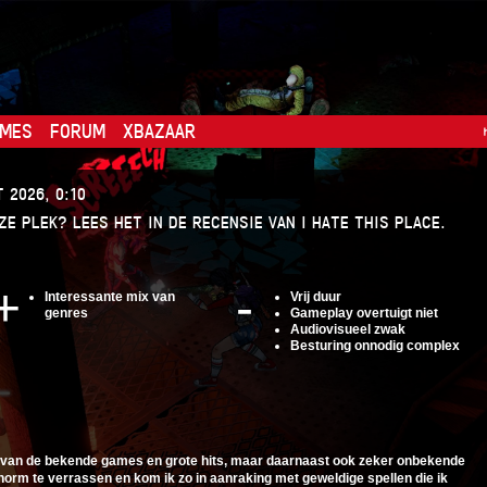
MES
FORUM
XBAZAAR
 2026, 0:10
E PLEK? LEES HET IN DE RECENSIE VAN I HATE THIS PLACE.
Interessante mix van
Vrij duur
genres
Gameplay overtuigt niet
Audiovisueel zwak
Besturing onnodig complex
el van de bekende games en grote hits, maar daarnaast ook zeker onbekende
norm te verrassen en kom ik zo in aanraking met geweldige spellen die ik