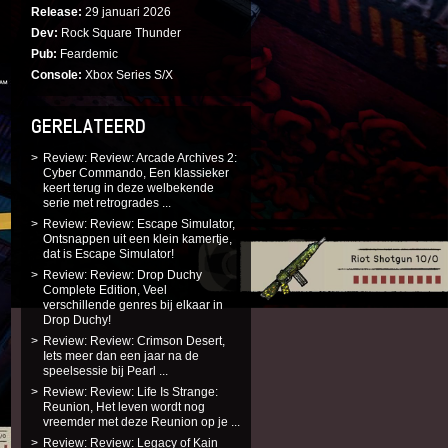
Release
29 januari 2026
Dev
Rock Square Thunder
Pub
Feardemic
Console
Xbox Series S/X
GERELATEERD
Review: Review: Arcade Archives 2:
Cyber Commando, Een klassieker
keert terug in deze welbekende
serie met retrogrades ...
Review: Review: Escape Simulator,
Ontsnappen uit een klein kamertje,
dat is Escape Simulator!
Review: Review: Drop Duchy
Complete Edition, Veel
verschillende genres bij elkaar in
Drop Duchy!
Review: Review: Crimson Desert,
Iets meer dan een jaar na de
speelsessie bij Pearl ...
Review: Review: Life Is Strange:
Reunion, Het leven wordt nog
vreemder met deze Reunion op je ...
Review: Review: Legacy of Kain