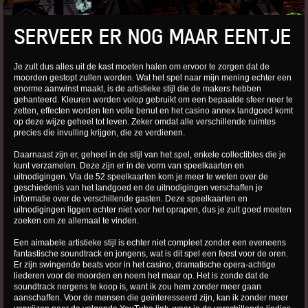
SERVEER ER NOG MAAR EENTJE
Je zult dus alles uit de kast moeten halen om ervoor te zorgen dat de
moorden gestopt zullen worden. Wat het spel naar mijn mening echter een
enorme aanwinst maakt, is de artistieke stijl die de makers hebben
gehanteerd. Kleuren worden volop gebruikt om een bepaalde sfeer neer te
zetten, effecten worden ten volle benut en het casino annex landgoed komt
op deze wijze geheel tot leven. Zeker omdat alle verschillende ruimtes
precies díe invulling krijgen, die ze verdienen.
Daarnaast zijn er, geheel in de stijl van het spel, enkele collectibles die je
kunt verzamelen. Deze zijn er in de vorm van speelkaarten en
uitnodigingen. Via de 52 speelkaarten kom je meer te weten over de
geschiedenis van het landgoed en de uitnodigingen verschaffen je
informatie over de verschillende gasten. Deze speelkaarten en
uitnodigingen liggen echter niet voor het oprapen, dus je zult goed moeten
zoeken om ze allemaal te vinden.
Een aimabele artistieke stijl is echter niet compleet zonder een eveneens
fantastische soundtrack en jongens, wat is dit spel een feest voor de oren.
Er zijn swingende beats voor in het casino, dramatische opera-achtige
liederen voor de moorden en noem het maar op. Het is zonde dat de
soundtrack nergens te koop is, want ik zou hem zonder meer gaan
aanschaffen. Voor de mensen die geïnteresseerd zijn, kan ik zonder meer