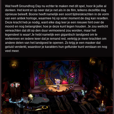
Wat heeft Groundhog Day nu echter te maken met dit spel, hoor ik jullie al
denken. Het komt er op neer dat je net als in de film, telkens dezelfde dag
opnieuw beleeft. Boone heeft namelijk een soort tijdreiskrachten in de vorm
van een antiek horloge, waarmee hij op ieder moment de dag kan resetten.
Deze kracht heb je nodig, want elke dag leer je een nieuwe hint over de
moord en nog belangrijker, hoe je deze kunt tegen houden. Je zou wellicht
verwachten dat dit op den duur vermoeiend zou worden, maar het
tegendeel is waar! Je hebt namelijk een gigantisch landgoed om te
verkennen en iedere keer dat je iemand red, verkrijg je meer krachten om
andere delen van het landgoed te openen. Zo krijg je een masker dat
geluid versterkt, waardoor je karakters hun gefluister kunt verstaan en nog
veel meer.