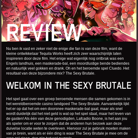
REVIEW
Nu ben ik vast en zeker niet de enige die fan is van deze film, want de
kleine ontwikkelaar Tequila Works heeft zich zeer waarschijnlijk laten
inspireren door deze film. Het enige wat eigenlijk nog ontbrak was een
Engels landhuis, een maskerade-bal, een moordlustige bende bediendes
en natuurlijk veel gokken en drank. Oh en het beroemde spel Cluedo. Het
resultaat van deze bijzondere mix? The Sexy Brutale.
WELKOM IN THE SEXY BRUTALE
Het spel gaat over een groep beroemde mensen die samen gekomen is in
het wereldberoemde casino landgoed The Sexy Brutale. Aanvankelijk lijkt
het er op dat het om een doorsnee maskerade-bal gaat, maar als snel
wordt duidelijk dat het niet geld is wat op het spel staat, maar het leven van
de gasten! Als één van deze genodigden, Lafcadio Boone, is het aan jou
als speler om er voor te zorgen dat de anderen hun bezoek aan deze
duivelse locatie weten te overleven. Hiervoor zul je gebruik moeten maken
van je brein, want als er één ding is waar The Sexy Brutale je mee om de