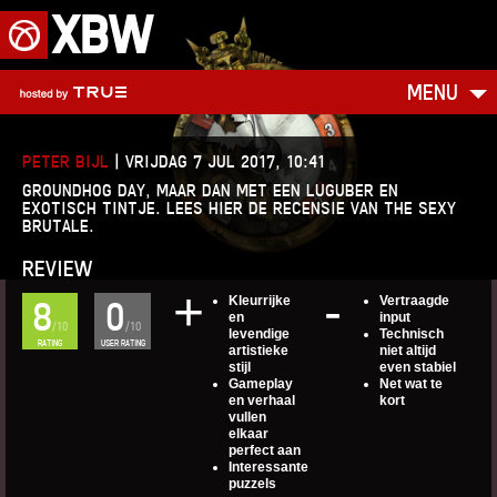
XBW
MENU
PETER BIJL
|
VRIJDAG 7 JUL 2017, 10:41
GROUNDHOG DAY, MAAR DAN MET EEN LUGUBER EN
EXOTISCH TINTJE. LEES HIER DE RECENSIE VAN THE SEXY
BRUTALE.
REVIEW
Kleurrijke
Vertraagde
8
0
en
input
/10
/10
levendige
Technisch
RATING
USER RATING
artistieke
niet altijd
stijl
even stabiel
Gameplay
Net wat te
en verhaal
kort
vullen
elkaar
perfect aan
Interessante
puzzels