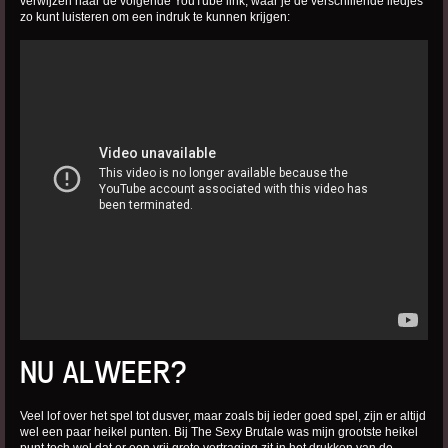
verwijzen naar de volgende YouTube link, waar je de verschillende liedjes
zo kunt luisteren om een indruk te kunnen krijgen:
NU ALWEER?
Veel lof over het spel tot dusver, maar zoals bij ieder goed spel, zijn er altijd
wel een paar heikel punten. Bij The Sexy Brutale was mijn grootste heikel
punt toch wel dat er een vrij grote vertraging zit in het drukken van de