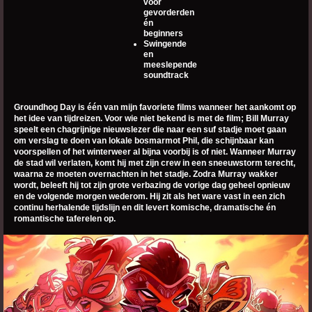
voor
gevorderden
én
beginners
Swingende
en
meeslepende
soundtrack
Groundhog Day is één van mijn favoriete films wanneer het aankomt op
het idee van tijdreizen. Voor wie niet bekend is met de film; Bill Murray
speelt een chagrijnige nieuwslezer die naar een suf stadje moet gaan
om verslag te doen van lokale bosmarmot Phil, die schijnbaar kan
voorspellen of het winterweer al bijna voorbij is of niet. Wanneer Murray
de stad wil verlaten, komt hij met zijn crew in een sneeuwstorm terecht,
waarna ze moeten overnachten in het stadje. Zodra Murray wakker
wordt, beleeft hij tot zijn grote verbazing de vorige dag geheel opnieuw
en de volgende morgen wederom. Hij zit als het ware vast in een zich
continu herhalende tijdslijn en dit levert komische, dramatische én
romantische taferelen op.