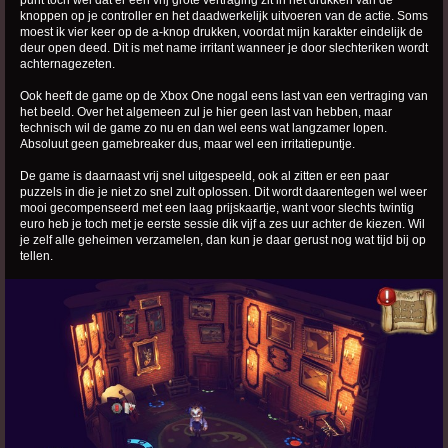
knoppen op je controller en het daadwerkelijk uitvoeren van de actie. Soms
moest ik vier keer op de a-knop drukken, voordat mijn karakter eindelijk de
deur open deed. Dit is met name irritant wanneer je door slechteriken wordt
achternagezeten.
Ook heeft de game op de Xbox One nogal eens last van een vertraging van
het beeld. Over het algemeen zul je hier geen last van hebben, maar
technisch wil de game zo nu en dan wel eens wat langzamer lopen.
Absoluut geen gamebreaker dus, maar wel een irritatiepuntje.
De game is daarnaast vrij snel uitgespeeld, ook al zitten er een paar
puzzels in die je niet zo snel zult oplossen. Dit wordt daarentegen wel weer
mooi gecompenseerd met een laag prijskaartje, want voor slechts twintig
euro heb je toch met je eerste sessie dik vijf a zes uur achter de kiezen. Wil
je zelf alle geheimen verzamelen, dan kun je daar gerust nog wat tijd bij op
tellen.