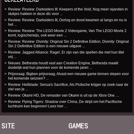
Review: Review: Darksiders III: Keepers of the Void, Nog meer vijanden in
stukjes hakken in deze dlc voor ...
Review: Review: Darksiders III, Oorlog en dood kwamen al langs en nu is
het ...
Review: Review: The LEGO Movie 2 Videogame, Van The LEGO Movie 2
komt, logischerwijs, ook weer een ...
Review: Review: Divinity: Original Sin 2 Definitive Edition, Divinity: Original
Sin 2 Definitive Edition is een nieuwe uitgave ...
Review: Jagged Alliance: Rage!, Er zijn van die spellen die met hun titel
vrij ...
Nieuws: Bethesda houdt vast aan Creation Engine, Bethesda maakt
duidelijk wat hun plannen voor de komende jaren ...
Prijsvraag: Bigben prijsvraag, Alvast een nieuwe game binnen slepen voor
het komende seizoen? ...
Review: Hellblade: Senua's Sacrifice, Als Pictische krijger op zoek naar de
ziel van je ...
Review: Okami HD, De remaster van Okami is uit op de Xbox One. ...
Review: Flying Tigers: Shadow over China, De strijd om het Pacifische
luchtruim kan beginnen! Lees hier ...
SITE
GAMES