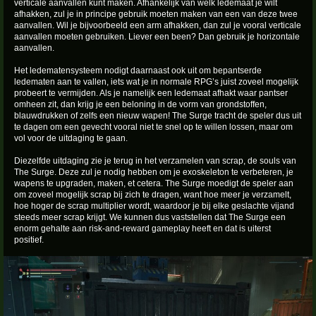
verticale aanvallen kunt maken. Afhankelijk van welk ledemaat je wilt
afhakken, zul je in principe gebruik moeten maken van een van deze twee
aanvallen. Wil je bijvoorbeeld een arm afhakken, dan zul je vooral verticale
aanvallen moeten gebruiken. Liever een been? Dan gebruik je horizontale
aanvallen.
Het ledematensysteem nodigt daarnaast ook uit om bepantserde
ledematen aan te vallen, iets wat je in normale RPG’s juist zoveel mogelijk
probeert te vermijden. Als je namelijk een ledemaat afhakt waar pantser
omheen zit, dan krijg je een beloning in de vorm van grondstoffen,
blauwdrukken of zelfs een nieuw wapen! The Surge tracht de speler dus uit
te dagen om een gevecht vooral niet te snel op te willen lossen, maar om
vol voor de uitdaging te gaan.
Diezelfde uitdaging zie je terug in het verzamelen van scrap, de souls van
The Surge. Deze zul je nodig hebben om je exoskeleton te verbeteren, je
wapens te upgraden, maken, et cetera. The Surge moedigt de speler aan
om zoveel mogelijk scrap bij zich te dragen, want hoe meer je verzamelt,
hoe hoger de scrap multiplier wordt, waardoor je bij elke geslachte vijand
steeds meer scrap krijgt. We kunnen dus vaststellen dat The Surge een
enorm gehalte aan risk-and-reward gameplay heeft en dat is uiterst
positief.