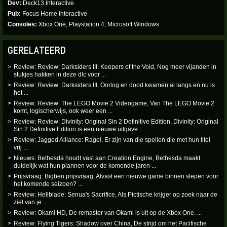
Dev
Deck13 Interactive
Pub
Focus Home Interactive
Consoles
Xbox One, Playstation 4, Microsoft Windows
GERELATEERD
Review: Review: Darksiders III: Keepers of the Void, Nog meer vijanden in
stukjes hakken in deze dlc voor ...
Review: Review: Darksiders III, Oorlog en dood kwamen al langs en nu is
het ...
Review: Review: The LEGO Movie 2 Videogame, Van The LEGO Movie 2
komt, logischerwijs, ook weer een ...
Review: Review: Divinity: Original Sin 2 Definitive Edition, Divinity: Original
Sin 2 Definitive Edition is een nieuwe uitgave ...
Review: Jagged Alliance: Rage!, Er zijn van die spellen die met hun titel
vrij ...
Nieuws: Bethesda houdt vast aan Creation Engine, Bethesda maakt
duidelijk wat hun plannen voor de komende jaren ...
Prijsvraag: Bigben prijsvraag, Alvast een nieuwe game binnen slepen voor
het komende seizoen? ...
Review: Hellblade: Senua's Sacrifice, Als Pictische krijger op zoek naar de
ziel van je ...
Review: Okami HD, De remaster van Okami is uit op de Xbox One. ...
Review: Flying Tigers: Shadow over China, De strijd om het Pacifische