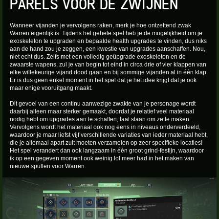
PARELS VOOR DE ZWIJNEN
Wanneer vijanden je vervolgens raken, merk je hoe ontzettend zwak
Warren eigenlijk is. Tijdens het gehele spel heb je de mogelijkheid om je
exoskeleton te upgraden en bepaalde health upgrades te vinden, dus niks
aan de hand zou je zeggen, een kwestie van upgrades aanschaffen. Nou,
niet echt dus. Zelfs met een volledig geüpgrade exoskeleton en de
zwaarste wapens, zul je van begin tot eind in circa drie of vier klappen van
elke willekeurige vijand dood gaan en bij sommige vijanden al in één klap.
Er is dus geen enkel moment in het spel dat je het idee krijgt dat je ook
maar enige vooruitgang maakt.
Dit gevoel van een continu aanwezige zwakte van je personage wordt
daarbij alleen maar sterker gemaakt, doordat je relatief veel materiaal
nodig hebt om upgrades aan te schaffen, laat staan om ze te maken.
Vervolgens wordt het materiaal ook nog eens in niveaus onderverdeeld,
waardoor je maar liefst vijf verschillende variaties van ieder materiaal hebt,
die je allemaal apart zult moeten verzamelen op zeer specifieke locaties!
Het spel verandert dan ook langzaam in één groot grind-festijn, waardoor
ik op een gegeven moment ook weinig lol meer had in het maken van
nieuwe spullen voor Warren.