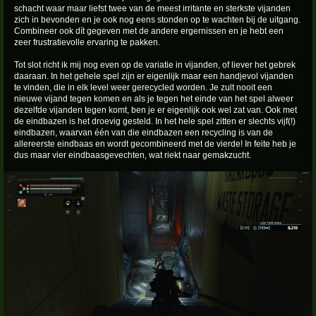
schacht waar maar liefst twee van de meest irritante en sterkste vijanden
zich in bevonden en je ook nog eens stonden op te wachten bij de uitgang.
Combineer ook dít gegeven met de andere ergernissen en je hebt een
zeer frustratievolle ervaring te pakken.
Tot slot richt ik mij nog even op de variatie in vijanden, of liever het gebrek
daaraan. In het gehele spel zijn er eigenlijk maar een handjevol vijanden
te vinden, die in elk level weer gerecycled worden. Je zult nooit een
nieuwe vijand tegen komen en als je tegen het einde van het spel alweer
dezelfde vijanden tegen komt, ben je er eigenlijk ook wel zat van. Ook met
de eindbazen is het droevig gesteld. In het hele spel zitten er slechts vijf(!)
eindbazen, waarvan één van die eindbazen een recycling is van de
allereerste eindbaas en wordt gecombineerd met de vierde! In feite heb je
dus maar vier eindbaasgevechten, wat riekt naar gemakzucht.