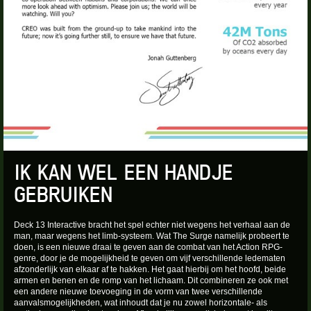
IK KAN WEL EEN HANDJE
GEBRUIKEN
Deck 13 Interactive bracht het spel echter niet wegens het verhaal aan de
man, maar wegens het limb-systeem. Wat The Surge namelijk probeert te
doen, is een nieuwe draai te geven aan de combat van het Action RPG-
genre, door je de mogelijkheid te geven om vijf verschillende ledematen
afzonderlijk van elkaar af te hakken. Het gaat hierbij om het hoofd, beide
armen en benen en de romp van het lichaam. Dit combineren ze ook met
een andere nieuwe toevoeging in de vorm van twee verschillende
aanvalsmogelijkheden, wat inhoudt dat je nu zowel horizontale- als