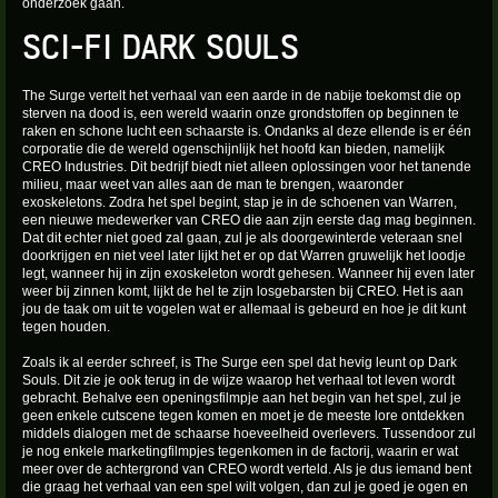
onderzoek gaan.
SCI-FI DARK SOULS
The Surge vertelt het verhaal van een aarde in de nabije toekomst die op
sterven na dood is, een wereld waarin onze grondstoffen op beginnen te
raken en schone lucht een schaarste is. Ondanks al deze ellende is er één
corporatie die de wereld ogenschijnlijk het hoofd kan bieden, namelijk
CREO Industries. Dit bedrijf biedt niet alleen oplossingen voor het tanende
milieu, maar weet van alles aan de man te brengen, waaronder
exoskeletons. Zodra het spel begint, stap je in de schoenen van Warren,
een nieuwe medewerker van CREO die aan zijn eerste dag mag beginnen.
Dat dit echter niet goed zal gaan, zul je als doorgewinterde veteraan snel
doorkrijgen en niet veel later lijkt het er op dat Warren gruwelijk het loodje
legt, wanneer hij in zijn exoskeleton wordt gehesen. Wanneer hij even later
weer bij zinnen komt, lijkt de hel te zijn losgebarsten bij CREO. Het is aan
jou de taak om uit te vogelen wat er allemaal is gebeurd en hoe je dit kunt
tegen houden.
Zoals ik al eerder schreef, is The Surge een spel dat hevig leunt op Dark
Souls. Dit zie je ook terug in de wijze waarop het verhaal tot leven wordt
gebracht. Behalve een openingsfilmpje aan het begin van het spel, zul je
geen enkele cutscene tegen komen en moet je de meeste lore ontdekken
middels dialogen met de schaarse hoeveelheid overlevers. Tussendoor zul
je nog enkele marketingfilmpjes tegenkomen in de factorij, waarin er wat
meer over de achtergrond van CREO wordt verteld. Als je dus iemand bent
die graag het verhaal van een spel wilt volgen, dan zul je goed je ogen en