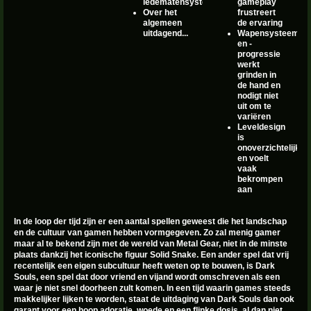
ledematensysteem
gameplay
Over het
frustreert
algemeen
de ervaring
uitdagend...
Wapensysteem
en -
progressie
werkt
grinden in
de hand en
nodigt niet
uit om te
variëren
Leveldesign
is
onoverzichtelijk
en voelt
vaak
bekrompen
aan
In de loop der tijd zijn er een aantal spellen geweest die het landschap
en de cultuur van gamen hebben vormgegeven. Zo zal menig gamer
maar al te bekend zijn met de wereld van Metal Gear, niet in de minste
plaats dankzij het iconische figuur Solid Snake. Een ander spel dat vrij
recentelijk een eigen subcultuur heeft weten op te bouwen, is Dark
Souls, een spel dat door vriend en vijand wordt omschreven als een
waar je niet snel doorheen zult komen. In een tijd waarin games steeds
makkelijker lijken te worden, staat de uitdaging van Dark Souls dan ook
garant voor een hoop adoratie, woede en een flinke dosis, al dan niet