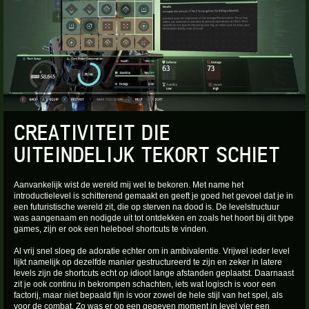
CREATIVITEIT DIE
UITEINDELIJK TEKORT SCHIET
Aanvankelijk wist de wereld mij wel te bekoren. Met name het
introductielevel is schitterend gemaakt en geeft je goed het gevoel dat je in
een futuristische wereld zit, die op sterven na dood is. De levelstructuur
was aangenaam en nodigde uit tot ontdekken en zoals het hoort bij dit type
games, zijn er ook een heleboel shortcuts te vinden.
Al vrij snel sloeg de adoratie echter om in ambivalentie. Vrijwel ieder level
lijkt namelijk op dezelfde manier gestructureerd te zijn en zeker in latere
levels zijn de shortcuts echt op idioot lange afstanden geplaatst. Daarnaast
zit je ook continu in bekrompen schachten, iets wat logisch is voor een
factorij, maar niet bepaald fijn is voor zowel de hele stijl van het spel, als
voor de combat. Zo was er op een gegeven moment in level vier een