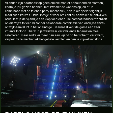
Vijanden zijn daarnaast op geen enkele manier behoudend en stormen,
zodra je jou gezien hebben, met zwaaiende wapens op jou af. In
combinatie met de falende parry-mechaniek, heb je als speler eigenlijk
maar twee keuzes. Ofwel kies je er voor om continu aanvallen te ontwijken,
ofwel laat je de vijand je een klap toedienen. De combat reduceert zichzelf
op die wijze tot een bijzonder belabberde combinatie van ontwijk-aanval-
ontwijk-aanval tot in het oneindige. Daarnaast kent de game een zeer
irritante lock-on. Hier kun je weliswaar verschillende ledematen mee
selecteren, maar zodra er meer dan één vijand op het scherm verschijnt,
verpest deze mechaniek het gehele vechten en ben je vrijwel kansloos.