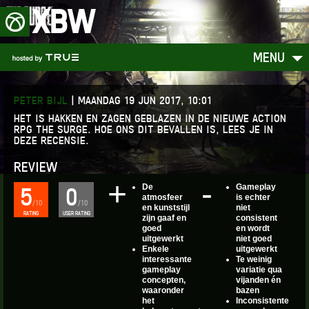
XBW
MENU
PETER BIJL
|
MAANDAG 19 JUN 2017, 10:01
HET IS HAKKEN EN ZAGEN GEBLAZEN IN DE NIEUWE ACTION
RPG THE SURGE. HOE ONS DIT BEVALLEN IS, LEES JE IN
DEZE RECENSIE.
REVIEW
De
Gameplay
5
0
atmosfeer
is echter
/10
/10
en kunststijl
niet
RATING
USER RATING
zijn gaaf en
consistent
goed
en wordt
uitgewerkt
niet goed
Enkele
uitgewerkt
interessante
Te weinig
gameplay
variatie qua
concepten,
vijanden én
waaronder
bazen
het
Inconsistente