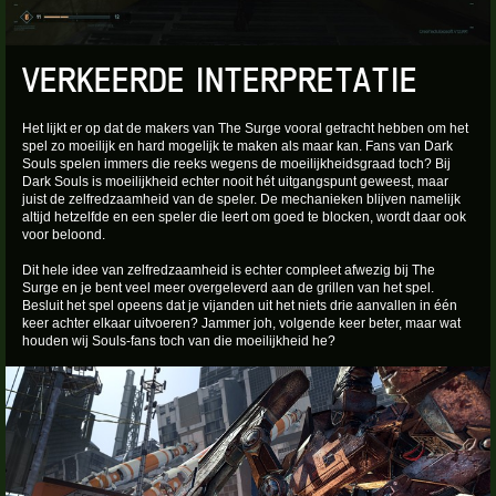
VERKEERDE INTERPRETATIE
Het lijkt er op dat de makers van The Surge vooral getracht hebben om het
spel zo moeilijk en hard mogelijk te maken als maar kan. Fans van Dark
Souls spelen immers die reeks wegens de moeilijkheidsgraad toch? Bij
Dark Souls is moeilijkheid echter nooit hét uitgangspunt geweest, maar
juist de zelfredzaamheid van de speler. De mechanieken blijven namelijk
altijd hetzelfde en een speler die leert om goed te blocken, wordt daar ook
voor beloond.
Dit hele idee van zelfredzaamheid is echter compleet afwezig bij The
Surge en je bent veel meer overgeleverd aan de grillen van het spel.
Besluit het spel opeens dat je vijanden uit het niets drie aanvallen in één
keer achter elkaar uitvoeren? Jammer joh, volgende keer beter, maar wat
houden wij Souls-fans toch van die moeilijkheid he?