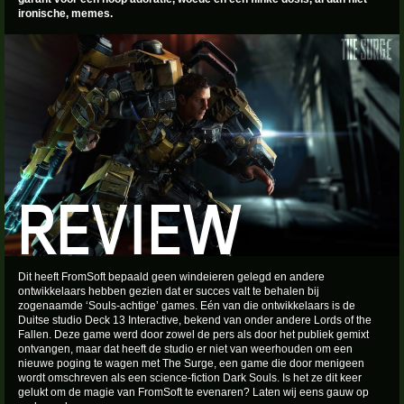
ironische, memes.
REVIEW
Dit heeft FromSoft bepaald geen windeieren gelegd en andere
ontwikkelaars hebben gezien dat er succes valt te behalen bij
zogenaamde ‘Souls-achtige’ games. Eén van die ontwikkelaars is de
Duitse studio Deck 13 Interactive, bekend van onder andere Lords of the
Fallen. Deze game werd door zowel de pers als door het publiek gemixt
ontvangen, maar dat heeft de studio er niet van weerhouden om een
nieuwe poging te wagen met The Surge, een game die door menigeen
wordt omschreven als een science-fiction Dark Souls. Is het ze dit keer
gelukt om de magie van FromSoft te evenaren? Laten wij eens gauw op