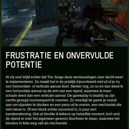
FRUSTRATIE EN ONVERVULDE
POTENTIE
Al vrij snel blijkt echter dat The Surge deze vernieuwingen zeer slecht weet
te implementeren. Zo maakt het in de praktijk bijvoorbeeld niet uit of je nu
een horizontale- of verticale aanval doet. Sterker nog, zo nu en dan deed ik
een horizontale aanval op de arm van een vijand, waarmee ik meer
schade deed dan een verticale aanval. De gameplay is daarbij op zijn
zachts gezegd inconsequent te noemen. Zo moedigt de game je vooral
aan om vijanden te blocken en een parry uit te voeren, een mechaniek die
niet nieuw is. Of een block echter succesvol is, is puur een
kansberekening. Ook al blockte ik telkens op hetzelfde moment, toch wist
de vijand er over het algemeen gewoon doorheen te slaan, waarmee het
blocken in feite weg valt als mechaniek.