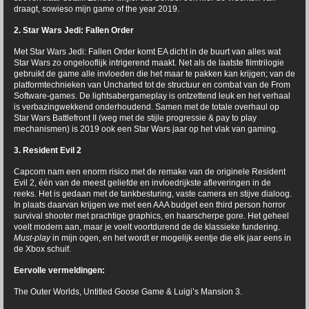
draagt, sowieso mijn game of the year 2019.
2. Star Wars Jedi: Fallen Order
Met Star Wars Jedi: Fallen Order komt EA dicht in de buurt van alles wat
Star Wars zo ongelooflijk intrigerend maakt. Net als de laatste filmtrilogie
gebruikt de game alle invloeden die het maar te pakken kan krijgen; van de
platformtechnieken van Uncharted tot de structuur en combat van de From
Software-games. De lightsabergameplay is ontzettend leuk en het verhaal
is verbazingwekkend onderhoudend. Samen met de totale overhaul op
Star Wars Battlefront II (weg met de stijle progressie & pay to play
mechanismen) is 2019 ook een Star Wars jaar op het vlak van gaming.
3. Resident Evil 2
Capcom nam een enorm risico met de remake van de originele Resident
Evil 2, één van de meest geliefde en invloedrijkste afleveringen in de
reeks. Het is gedaan met de tankbesturing, vaste camera en stijve dialoog.
In plaats daarvan krijgen we met een AAA budget een third person horror
survival shooter met prachtige graphics, en haarscherpe gore. Het geheel
voelt modern aan, maar je voelt voortdurend de de klassieke fundering.
Must-play
in mijn ogen, en het wordt er mogelijk eentje die elk jaar eens in
de Xbox schuif.
Eervolle vermeldingen:
The Outer Worlds, Untitled Goose Game & Luigi’s Mansion 3.