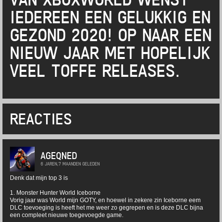
IEDEREEN EEN GELUKKIG EN
GEZOND 2020! OP NAAR EEN
NIEUW JAAR MET HOPELIJK
VEEL TOFFE RELEASES.
REACTIES
AGEQNED
6 JAREN,7 MAANDEN GELEDEN
Denk dat mijn top 3 is
1. Monster Hunter World Iceborne
Vorig jaar was World mijn GOTY, en hoewel in zekere zin Iceborne eem
DLC toevoeging is heeft het me weer zo gegrepen en is deze DLC bijna
een compleet nieuwe toegevoegde game.