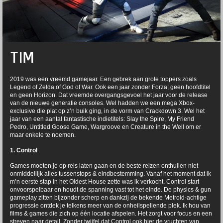
TIM
2019 was een vreemd gamejaar. Een gebrek aan grote toppers zoals
Legend of Zelda of God of War. Ook een jaar zonder Forza; geen hoofdtitel
en geen Horizon. Dat vreemde overgangsgevoel het jaar voor de release
van de nieuwe generatie consoles. Wel hadden we een mega Xbox-
exclusive die plat op z’n buik ging, in de vorm van Crackdown 3. Wel het
jaar van een aantal fantastische indietitels: Slay the Spire, My Friend
Pedro, Untitled Goose Game, Wargroove en Creature in the Well om er
maar enkele te noemen.
1. Control
Games moeten je op reis laten gaan en de beste reizen onthullen niet
onmiddellijk alles tussenstops & eindbestemming. Vanaf het moment dat ik
m’n eerste stap in het Oldest House zette was ik verkocht. Control start
onvoorspelbaar en houdt de spanning vast tot het einde. De physics & gun
gameplay zitten bijzonder scherp en dankzij de bekende Metroid-achtige
progressie ontdek je telkens meer van de onheilspellende plek. Ik hou van
films & games die zich op één locatie afspelen. Het zorgt voor focus en een
streven naar detail. Zonder twijfel dat Control ook hier de vruchten van