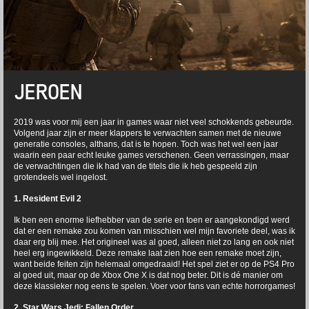
JEROEN
2019 was voor mij een jaar in games waar niet veel schokkends gebeurde.
Volgend jaar zijn er meer klappers te verwachten samen met de nieuwe
generatie consoles, althans, dat is te hopen. Toch was het wel een jaar
waarin een paar echt leuke games verschenen. Geen verrassingen, maar
de verwachtingen die ik had van de titels die ik heb gespeeld zijn
grotendeels wel ingelost.
1. Resident Evil 2
Ik ben een enorme liefhebber van de serie en toen er aangekondigd werd
dat er een remake zou komen van misschien wel mijn favoriete deel, was ik
daar erg blij mee. Het origineel was al goed, alleen niet zo lang en ook niet
heel erg ingewikkeld. Deze remake laat zien hoe een remake moet zijn,
want beide feiten zijn helemaal omgedraaid! Het spel ziet er op de PS4 Pro
al goed uit, maar op de Xbox One X is dat nog beter. Dit is dé manier om
deze klassieker nog eens te spelen. Voer voor fans van echte horrorgames!
2. Star Wars Jedi: Fallen Order