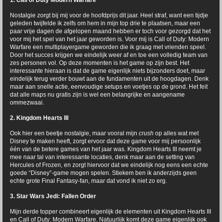
Nostalgie zorgt bij mij voor de hoofdprijs dit jaar. Heel straf, want een tijdje
geleden twijfelde ik zelfs om hem in mijn top drie te plaatsen, maar een
paar vrije dagen de afgelopen maand hebben er toch voor gezorgd dat het
voor mij het spel van het jaar geworden is. Voor mij is Call of Duty: Modern
Warfare een multiplayergame geworden die ik graag met vrienden speel.
Door het succes krijgen we eindelijk weer af en toe een volledig team van
zes personen vol. Op deze momenten is het game op zijn best. Het
interessante hieraan is dat de game eigenlijk niets bijzonders doet, maar
eindelijk terug verder bouwt aan de fundamenten uit de hoogdagen. Denk
maar aan snelle actie, eenvoudige setups en voetjes op de grond. Het feit
dat alle maps nu gratis zijn is wel een belangrijke en aangename
ommezwaai.
2. Kingdom Hearts III
Ook hier een beetje nostalgie, maar vooral mijn
crush
op alles wat met
Disney te maken heeft, zorgt ervoor dat deze game voor mij persoonlijk
één van de betere games van het jaar was. Kingdom Hearts III neemt je
mee naar tal van interessante locaties, denk maar aan de setting van
Hercules of Frozen, en zorgt hiervoor dat we eindelijk nog eens een echte
goede “Disney”-game mogen spelen. Stiekem ben ik anderzijds geen
echte grote Final Fantasy-fan, maar dat vond ik niet zo erg.
3. Star Wars Jedi: Fallen Order
Mijn derde topper combineert eigenlijk de elementen uit Kingdom Hearts III
en Call of Duty: Modern Warfare. Natuurlijk komt deze game eigenlijk ook