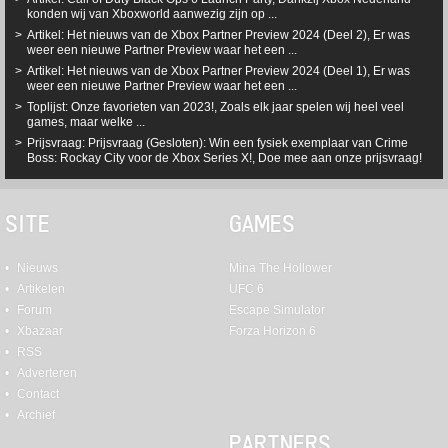
konden wij van Xboxworld aanwezig zijn op ...
Artikel: Het nieuws van de Xbox Partner Preview 2024 (Deel 2), Er was
weer een nieuwe Partner Preview waar het een ...
Artikel: Het nieuws van de Xbox Partner Preview 2024 (Deel 1), Er was
weer een nieuwe Partner Preview waar het een ...
Toplijst: Onze favorieten van 2023!, Zoals elk jaar spelen wij heel veel
games, maar welke ...
Prijsvraag: Prijsvraag (Gesloten): Win een fysiek exemplaar van Crime
Boss: Rockay City voor de Xbox Series X!, Doe mee aan onze prijsvraag!
SITE
GAMES
Nieuws
Mina The Hollower
Artikelen
UFC 6
Forum
Escape Simulator
Xbazaar
Forza Horizon 6
RSS
Adverteren
Contact
Archief
PARTNERS