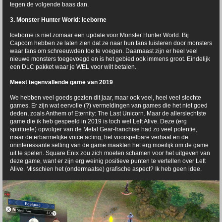
tegen de volgende baas dan.
3. Monster Hunter World: Iceborne
Iceborne is niet zomaar een update voor Monster Hunter World. Bij
Capcom hebben ze laten zien dat ze naar hun fans luisteren door monsters
waar fans om schreeuwden toe te voegen. Daarnaast zijn er heel veel
nieuwe monsters toegevoegd en is het gebied ook immens groot. Eindelijk
een DLC pakket waar je WEL voor wilt betalen.
Meest tegenvallende game van 2019
We hebben veel goeds gezien dit jaar, maar ook veel, heel veel slechte
games. Er zijn wat eervolle (?) vermeldingen van games die het niet goed
deden, zoals Anthem of Eternity: The Last Unicorn. Maar de allerslechtste
game die ik heb gespeeld in 2019 is toch wel Left Alive. Deze (erg
spirituele) opvolger van de Metal Gear-franchise had zo veel potentie,
maar de erbarmelijke voice acting, het voorspelbare verhaal en de
oninteressante setting van de game maakten het erg moeilijk om de game
uit te spelen. Square Enix zou zich moeten schamen voor het uitgeven van
deze game, want er zijn erg weinig positieve punten te vertellen over Left
Alive. Misschien het (ondermaatse) grafische aspect? Ik heb geen idee.