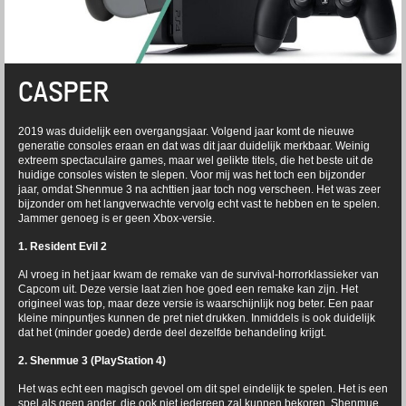
CASPER
2019 was duidelijk een overgangsjaar. Volgend jaar komt de nieuwe
generatie consoles eraan en dat was dit jaar duidelijk merkbaar. Weinig
extreem spectaculaire games, maar wel gelikte titels, die het beste uit de
huidige consoles wisten te slepen. Voor mij was het toch een bijzonder
jaar, omdat Shenmue 3 na achttien jaar toch nog verscheen. Het was zeer
bijzonder om het langverwachte vervolg echt vast te hebben en te spelen.
Jammer genoeg is er geen Xbox-versie.
1. Resident Evil 2
Al vroeg in het jaar kwam de remake van de survival-horrorklassieker van
Capcom uit. Deze versie laat zien hoe goed een remake kan zijn. Het
origineel was top, maar deze versie is waarschijnlijk nog beter. Een paar
kleine minpuntjes kunnen de pret niet drukken. Inmiddels is ook duidelijk
dat het (minder goede) derde deel dezelfde behandeling krijgt.
2. Shenmue 3 (PlayStation 4)
Het was echt een magisch gevoel om dit spel eindelijk te spelen. Het is een
spel als geen ander, die ook niet iedereen zal kunnen bekoren. Shenmue