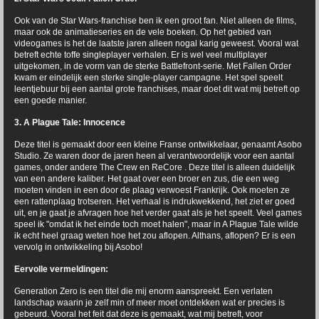
Ook van de Star Wars-franchise ben ik een groot fan. Niet alleen de films,
maar ook de animatieseries en de vele boeken. Op het gebied van
videogames is het de laatste jaren alleen nogal karig geweest. Vooral wat
betreft echte toffe singleplayer verhalen. Er is wel veel multiplayer
uitgekomen, in de vorm van de sterke Battlefront-serie. Met Fallen Order
kwam er eindelijk een sterke single-player campagne. Het spel speelt
leentjebuur bij een aantal grote franchises, maar doet dit wat mij betreft op
een goede manier.
3. A Plague Tale: Innocence
Deze titel is gemaakt door een kleine Franse ontwikkelaar, genaamt Asobo
Studio. Ze waren door de jaren heen al verantwoordelijk voor een aantal
games, onder andere The Crew en ReCore . Deze titel is alleen duidelijk
van een andere kaliber. Het gaat over een broer en zus, die een weg
moeten vinden in een door de plaag verwoest Frankrijk. Ook moeten ze
een rattenplaag trotseren. Het verhaal is indrukwekkend, het ziet er goed
uit, en je gaat je afvragen hoe het verder gaat als je het speelt. Veel games
speel ik "omdat ik het einde toch moet halen", maar in A Plague Tale wilde
ik echt heel graag weten hoe het zou aflopen. Althans, aflopen? Er is een
vervolg in ontwikkeling bij Asobo!
Eervolle vermeldingen:
Generation Zero is een titel die mij enorm aanspreekt. Een verlaten
landschap waarin je zelf min of meer moet ontdekken wat er precies is
gebeurd. Vooral het feit dat deze is gemaakt, wat mij betreft, voor