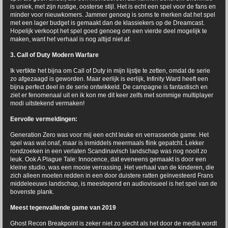
is uniek, met zijn rustige, oosterse stijl. Het is echt een spel voor de fans en
minder voor nieuwkomers. Jammer genoeg is soms te merken dat het spel
met een lager budget is gemaakt dan de klassiekers op de Dreamcast.
Hopelijk verkoopt het spel goed genoeg om een vierde deel mogelijk te
maken, want het verhaal is nog altijd niet af.
3. Call of Duty Modern Warfare
Ik vertikte het bijna om Call of Duty in mijn lijstje te zetten, omdat de serie
zo afgezaagd is geworden. Maar eerlijk is eerlijk, Infinity Ward heeft een
bijna perfect deel in de serie ontwikkeld. De campagne is fantastisch en
ziet er fenomenaal uit en ik kon me dit keer zelfs met sommige multiplayer
modi uitstekend vermaken!
Eervolle vermeldingen:
Generation Zero was voor mij een echt leuke en verrassende game. Het
spel was wat onaf, maar is inmiddels meermaals flink gepatcht. Lekker
rondzoeken in een verlaten Scandinavisch landschap was nog nooit zo
leuk. Ook A Plague Tale: Innocence, dat eveneens gemaakt is door een
kleine studio, was een mooie verrassing. Het verhaal van de kinderen, die
zich alleen moeten redden in een door duistere ratten geïnvesteerd Frans
middeleeuws landschap, is meeslepend en audiovisueel is het spel van de
bovenste plank.
Meest tegenvallende game van 2019
Ghost Recon Breakpoint is zeker niet zo slecht als het door de media wordt