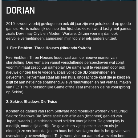
DORIAN
2019 is weer voorbij gevlogen en ook dit jaar zijn we getrakteerd op goede
games. Het is natuurlijk een top drie lijst, dus kiezen werd lastig met games
zoals Devil may Cry 5 en Modern Warfare. Dit zijn voor mij dan ook
eervolle vermeldingen, aangezien mijn top 3 er iets anders uit ziet.
1. Fire Emblem: Three Houses (Nintendo Switch)
Fire Emblem: Three Houses houdt vast aan de nieuwe manier van
storytelling. Drie verhalen vanuit verschillende perspectieven wat zorgt
voor minimaal zestig uur gameplay. De game wist te verassen door ook
nieuwe dingen toe te voegen, zoals volledige 3D omgevingen en
gevechten. Het verhaal staat als een huis, ongeacht de kant die je kiest en
blijft tot aan het einde spannend. Alle vernieuwingen en het verhaal maken
van FE:TH mijn persoonlijke Game of the Year (met een kleine voorsprong
op Sekiro).
2. Sekiro: Shadows Die Twice
Konden de games van From Software nog moeilijker worden? Natuurlijk!
Sekiro: Shadows Die Twice spelt zich af in een (fictioneel) gebied van
Japan, waarin jij als shinobi moet strijden voor je heer. De gameplay is
moeilijk, maar altijd eerlijk. De gevechten zijn spectaculair en als je
eindelijk zo ver komt dat je een baas hebt verslagen dan is het gevoel van
overwinning overweldigend. Tot je weer vier uur aan het worstelen bent