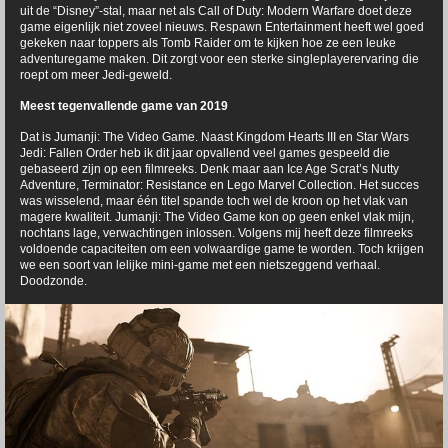
uit de “Disney”-stal, maar net als Call of Duty: Modern Warfare doet deze
game eigenlijk niet zoveel nieuws. Respawn Entertainment heeft wel goed
gekeken naar toppers als Tomb Raider om te kijken hoe ze een leuke
adventuregame maken. Dit zorgt voor een sterke singleplayerervaring die
roept om meer Jedi-geweld.
Meest tegenvallende game van 2019
Dat is Jumanji: The Video Game. Naast Kingdom Hearts III en Star Wars
Jedi: Fallen Order heb ik dit jaar opvallend veel games gespeeld die
gebaseerd zijn op een filmreeks. Denk maar aan Ice Age S
crat’s Nutty
Adventure, Terminator: Resistance en Lego Marvel Collection. Het succes
was wisselend, maar één titel spande toch wel de kroon op het vlak van
magere kwaliteit. Jumanji: The Video Game kon op geen enkel vlak mijn,
nochtans lage, verwachtingen inlossen. Volgens mij heeft deze filmreeks
voldoende capaciteiten om een volwaardige game te worden. Toch krijgen
we een soort van lelijke mini-game met een nietszeggend verhaal.
Doodzonde.