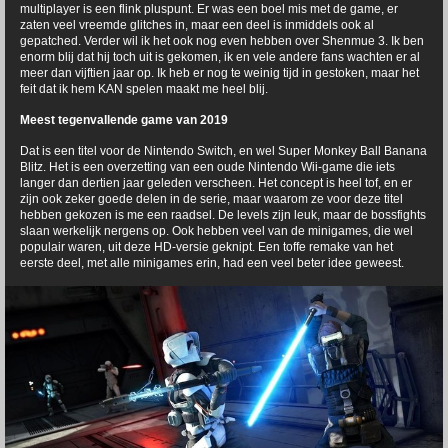
multiplayer is een flink pluspunt. Er was een boel mis met de game, er
zaten veel vreemde glitches in, maar een deel is inmiddels ook al
gepatched. Verder wil ik het ook nog even hebben over Shenmue 3. Ik ben
enorm blij dat hij toch uit is gekomen, ik en vele andere fans wachten er al
meer dan vijftien jaar op. Ik heb er nog te weinig tijd in gestoken, maar het
feit dat ik hem KAN spelen maakt me heel blij.
Meest tegenvallende game van 2019
Dat is een titel voor de Nintendo Switch, en wel Super Monkey Ball Banana
Blitz. Het is een overzetting van een oude Nintendo Wii-game die iets
langer dan dertien jaar geleden verscheen. Het concept is heel tof, en er
zijn ook zeker goede delen in de serie, maar waarom ze voor deze titel
hebben gekozen is me een raadsel. De levels zijn leuk, maar de bossfights
slaan werkelijk nergens op. Ook hebben veel van de minigames, die wel
populair waren, uit deze HD-versie geknipt. Een toffe remake van het
eerste deel, met alle minigames erin, had een veel beter idee geweest.