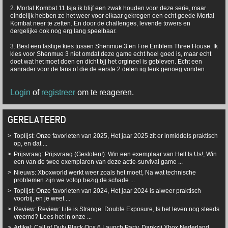
2. Mortal Kombat 11 tsja ik blijf een zwak houden voor deze serie, maar
eindelijk hebben ze het weer voor elkaar gekregen een echt goede Mortal
Kombat neer te zetten. En door de challenges, levende towers en
dergelijke ook nog erg lang speelbaar.
3. Best een lastige kies tussen Shenmue 3 en Fire Emblem Three House. Ik
kies voor Shenmue 3 niet omdat deze game echt heel goed is, maar echt
doet wat het moet doen en dicht bjj het orgineel is gebleven. Echt een
aanrader voor de fans of die de eerste 2 delen iig leuk genoeg vonden.
Login
of
registreer
om te reageren.
GERELATEERD
Toplijst: Onze favorieten van 2025, Het jaar 2025 zit er inmiddels praktisch
op, en dat ...
Prijsvraag: Prijsvraag (Gesloten!): Win een exemplaar van Hell Is Us!, Win
een van de twee exemplaren van deze actie-survival game ...
Nieuws: Xboxworld werkt weer zoals het moet!, Na wat technische
problemen zijn we volop bezig de schade ...
Toplijst: Onze favorieten van 2024, Het jaar 2024 is alweer praktisch
voorbij, en je weet ...
Review: Review: Life is Strange: Double Exposure, Is het leven nog steeds
vreemd? Lees het in onze ...
Artikel: Call of Duty Black Ops 6 Launch Party, Dankzij Xbox Nederland