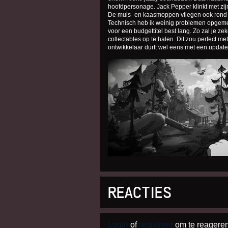
hoofdpersonage. Jack Pepper klinkt met zi
De muis- en kaasmoppen vliegen ook rond d
Technisch heb ik weinig problemen opgemerkt,
voor een budgettitel best lang. Zo zal je zek
collectables op te halen. Dit zou perfect me
ontwikkelaar durft wel eens met een updat
REACTIES
Login
of
registreer
om te reageren