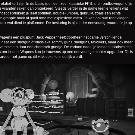
tief kort zijn. In de basis is dit een zeer klassieke FPS: snel rondbewegen of je
e vijanden raken dan omgekeerd. Steeds verder in de game leer je telkens wat
oet gebruiken: je leert sprinten, double‑jumpen, gebruikt, zoals een echte
n grapple hook of gooit rond met explosieve vaten. Je kan ook wat rondvliegen
ook wat dient te platformen. De besturing is bijzonder eenvoudig, waardoor je op
e wapens een pluspunt. Jack Pepper heeft doorheen het game verschillende
ol naar een shotgun of klassieke Tommy guns, shotguns, revolvers, maar ook meer
n versmelten door een chemisch goedje. De cartoon nadat je iemand doodschiet is
uk om te zien. Wapens kan je trouwens op een eenvoudige manier upgraden. Dit is
door het game op dit vlak ook niet moeilijk wordt.