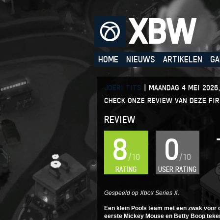
XBW
HOME
NIEUWS
ARTIKELEN
GA
JOERI TITS
|
MAANDAG 4 MEI 2026,
CHECK ONZE REVIEW VAN DEZE FI
REVIEW
8
0
/10
/10
RATING
USER RATING
Gespeeld op Xbox Series X.
Een klein Pools team met een zwak voor ou
eerste Mickey Mouse en Betty Boop tekenf