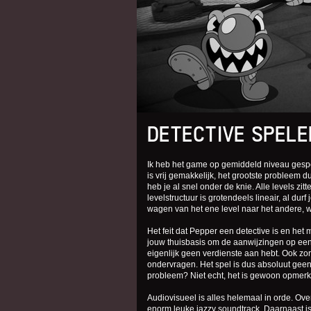
DETECTIVE SPELE
Ik heb het game op gemiddeld niveau gespee
is vrij gemakkelijk, het grootste probleem d
heb je al snel onder de knie. Alle levels z
levelstructuur is grotendeels lineair, al du
wagen van het ene level naar het andere, wa
Het feit dat Pepper een detective is en het 
jouw thuisbasis om de aanwijzingen op een 
eigenlijk geen verdienste aan hebt. Ook z
ondervragen. Het spel is dus absoluut geen 
probleem? Niet echt, het is gewoon opmerke
Audiovisueel is alles helemaal in orde. Ov
enorm leuke jazzy soundtrack. Daarnaast is 