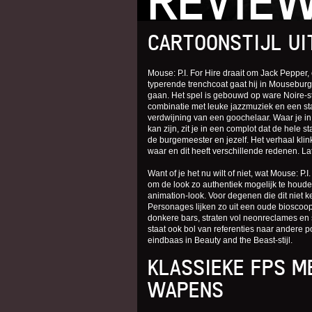
REVIE
CARTOONSTIJL UI
Mouse: P.I. For Hire draait om Jack Pepper,
typerende trenchcoat gaat hij in Mousebur
gaan. Het spel is gebouwd op ware Noire-stij
combinatie met leuke jazzmuziek en een st
verdwijning van een goochelaar. Waar je in
kan zijn, zit je in een complot dat de hele 
de burgemeester en jezelf. Het verhaal klink
waar en dit heeft verschillende redenen. La
Want of je het nu wilt of niet, wat Mouse: P.
om de look zo authentiek mogelijk te houde
animation-look. Voor degenen die dit niet k
Personages lijken zo uit een oude bioscoop
donkere bars, straten vol neonreclames en 
staat ook bol van referenties naar andere p
eindbaas in Beauty and the Beast-stijl.
KLASSIEKE FPS M
WAPENS