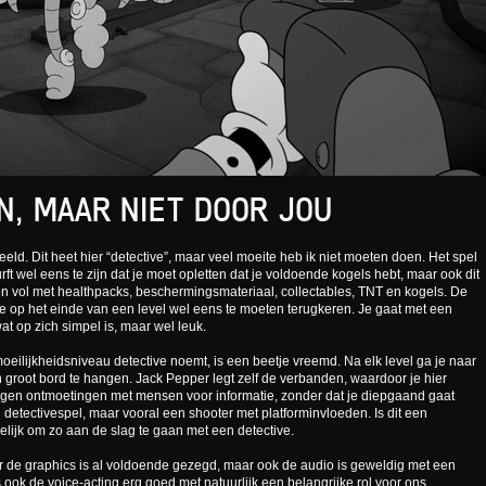
N, MAAR NIET DOOR JOU
ld. Dit heet hier “detective”, maar veel moeite heb ik niet moeten doen. Het spel
urft wel eens te zijn dat je moet opletten dat je voldoende kogels hebt, maar ook dit
itten vol met healthpacks, beschermingsmateriaal, collectables, TNT en kogels. De
rf je op het einde van een level wel eens te moeten terugkeren. Je gaat met een
t op zich simpel is, maar wel leuk.
moeilijkheidsniveau detective noemt, is een beetje vreemd. Na elk level ga je naar
groot bord te hangen. Jack Pepper legt zelf de verbanden, waardoor je hier
orgen ontmoetingen met mensen voor informatie, zonder dat je diepgaand gaat
detectivespel, maar vooral een shooter met platforminvloeden. Is dit een
lijk om zo aan de slag te gaan met een detective.
er de graphics is al voldoende gezegd, maar ook de audio is geweldig met een
ook de voice-acting erg goed met natuurlijk een belangrijke rol voor ons