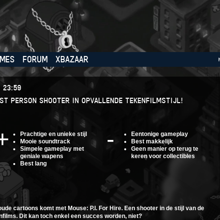
MES
FORUM
XBAZAAR
 23:59
RST PERSON SHOOTER IN OPVALLENDE TEKENFILMSTIJL!
Prachtige en unieke stijl
Eentonige gameplay
Mooie soundtrack
Best makkelijk
Simpele gameplay met
Geen manier op terug te
geniale wapens
keren voor collectibles
Best lang
de cartoons komt met Mouse: P.I. For Hire. Een shooter in de stijl van de
ilms. Dit kan toch enkel een succes worden, niet?