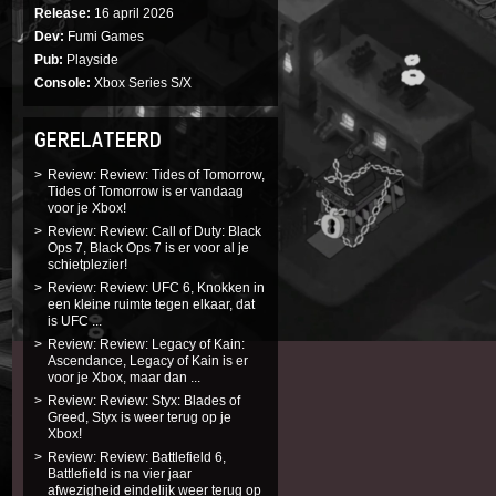
Release
16 april 2026
Dev
Fumi Games
Pub
Playside
Console
Xbox Series S/X
GERELATEERD
Review: Review: Tides of Tomorrow,
Tides of Tomorrow is er vandaag
voor je Xbox!
Review: Review: Call of Duty: Black
Ops 7, Black Ops 7 is er voor al je
schietplezier!
Review: Review: UFC 6, Knokken in
een kleine ruimte tegen elkaar, dat
is UFC ...
Review: Review: Legacy of Kain:
Ascendance, Legacy of Kain is er
voor je Xbox, maar dan ...
Review: Review: Styx: Blades of
Greed, Styx is weer terug op je
Xbox!
Review: Review: Battlefield 6,
Battlefield is na vier jaar
afwezigheid eindelijk weer terug op