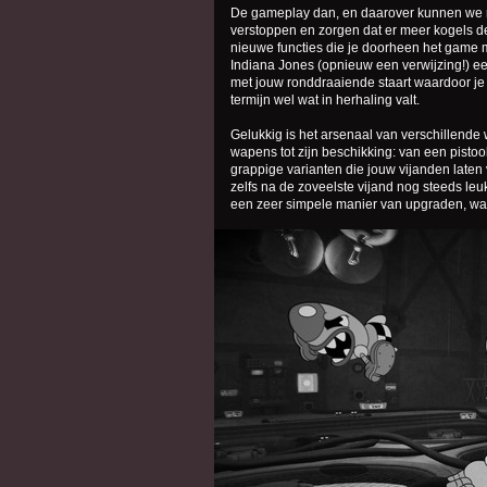
De gameplay dan, en daarover kunnen we rela
verstoppen en zorgen dat er meer kogels d
nieuwe functies die je doorheen het game m
Indiana Jones (opnieuw een verwijzing!) ee
met jouw ronddraaiende staart waardoor je 
termijn wel wat in herhaling valt.
Gelukkig is het arsenaal van verschillend
wapens tot zijn beschikking: van een pisto
grappige varianten die jouw vijanden late
zelfs na de zoveelste vijand nog steeds le
een zeer simpele manier van upgraden, waar