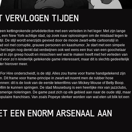
W
T VERVLOGEN TIJDEN
 een kettingrokende privédetective met een verleden in het leger. Met zijn lange
g, een New York-achtige stad, op zoek naar oplossingen om de misdaad tegen te
l. De stijl wordt enerzijds gevoed door de mooie zwart‑witte cartoonstijl in
ad vol met corruptie, grauwe personen en kaashumor. Je start met een simpele
 het begin nog denkt dat verdwijnen ook wel eens een truc van een goochelaar
stad in zijn greep houdt en misschien wel wat te maken heeft met het verleden van
t voor zo’n kinderlijk getekende game interessant, maar dit is slechts gedeeltelijk
ter hierover meer.
I. For Hire onderscheidt, is de stijl. Alles zou frame voor frame handgetekend zijn
n. Dit frame voor frame-principe in zwart‑wit noemt men de rubber hose
ennen: dit is de look van de eerste tekenfilms van Mickey Mouse of Betty Boop.
film te kunnen springen. De stad Mouseburg is een heerlijke mix van jazzclubs,
smerige rioleringen. De game past zich op elk gebied aan naar de oude stijl, maar
opulaire franchises. Van zoals Popeye sterker worden van wat eten uit blik tot een
ET EEN ENORM ARSENAAL AAN