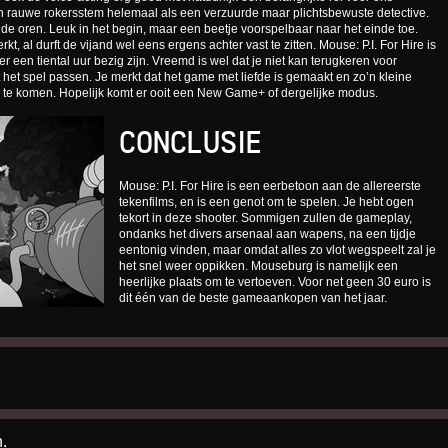
jn rauwe rokersstem helemaal als een verzuurde maar plichtsbewuste detective.
e oren. Leuk in het begin, maar een beetje voorspelbaar naar het einde toe.
 al durft de vijand wel eens ergens achter vast te zitten. Mouse: P.I. For Hire is
er een tiental uur bezig zijn. Vreemd is wel dat je niet kan terugkeren voor
t het spel passen. Je merkt dat het game met liefde is gemaakt en zo’n kleine
e te komen. Hopelijk komt er ooit een New Game+ of dergelijke modus.
CONCLUSIE
Mouse: P.I. For Hire is een eerbetoon aan de allereerste
tekenfilms, en is een genot om te spelen. Je hebt ogen
tekort in deze shooter. Sommigen zullen de gameplay,
ondanks het divers arsenaal aan wapens, na een tijdje
eentonig vinden, maar omdat alles zo vlot wegspeelt zal je
het snel weer oppikken. Mouseburg is namelijk een
heerlijke plaats om te vertoeven. Voor net geen 30 euro is
dit één van de beste gameaankopen van het jaar.
.