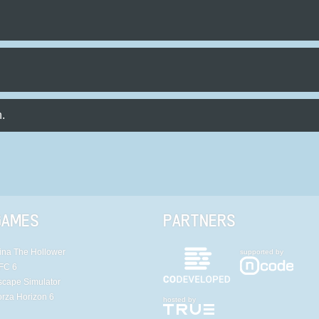
.
GAMES
PARTNERS
ina The Hollower
supported by
FC 6
scape Simulator
orza Horizon 6
hosted by