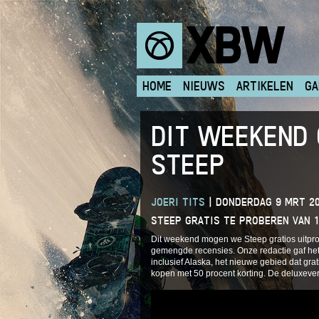
XBW
HOME
NIEUWS
ARTIKELEN
GA
DIT WEEKEND 
STEEP
JOERI TITS
|
DONDERDAG 9 MRT 20
STEEP GRATIS TE PROBEREN VAN 1
Dit weekend mogen we Steep gratios uitpro
gemengde recensies. Onze redactie gaf he
inclusief Alaska, het nieuwe gebied dat grat
kopen met 50 procent korting. De deluxevers