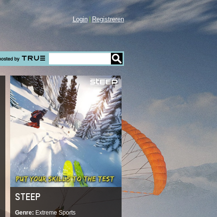
Login
Registreren
STEEP
Genre
Extreme Sports