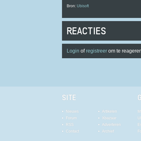
Bron:
Ubisoft
REACTIES
Login
of
registreer
om te reageren
SITE
Nieuws
Artikelen
M
Forum
Xbazaar
U
RSS
Adverteren
E
Contact
Archief
F