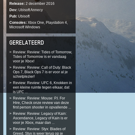
Release
2 december 2016
Dev
Ubisoft Annecy
Pub
Ubisoft
Consoles
Xbox One, Playstation 4,
Microsoft Windows
GERELATEERD
Review: Review: Tides of Tomorrow,
Tides of Tomorrow is er vandaag
voor je Xbox!
Review: Review: Call of Duty: Black
Ops 7, Black Ops 7 is er voor al je
schietplezier!
Review: Review: UFC 6, Knokken in
een kleine ruimte tegen elkaar, dat
is UFC ...
Review: Review: Mouse: P.I. For
Hire, Check onze review van deze
first person shooter in opvallende ...
Review: Review: Legacy of Kain:
Ascendance, Legacy of Kain is er
voor je Xbox, maar dan ...
Review: Review: Styx: Blades of
Greed, Styx is weer terug op je