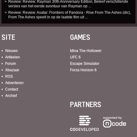
Review: Review: Rayman 30th Anniversary Edition, Beleef verschillende
versies van het eerste avontuur van Rayman op ...
Review: Review: Avatar: Frontiers of Pandora - Rise From The Ashes (dlc),
From The Ashes speelt in op de laatste film uit ...
SITE
GAMES
Nieuws
Mina The Hollower
Artikelen
UFC 6
Forum
Escape Simulator
Xbazaar
Forza Horizon 6
RSS
Adverteren
Contact
Archief
PARTNERS
supported by