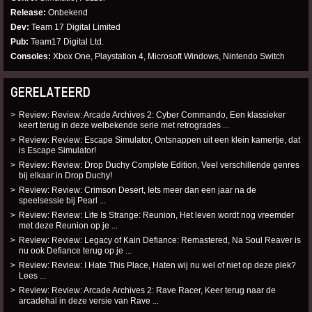
Release
Onbekend
Dev
Team 17 Digital Limited
Pub
Team17 Digital Ltd.
Consoles
Xbox One, Playstation 4, Microsoft Windows, Nintendo Switch
GERELATEERD
Review: Review: Arcade Archives 2: Cyber Commando, Een klassieker
keert terug in deze welbekende serie met retrogrades ...
Review: Review: Escape Simulator, Ontsnappen uit een klein kamertje, dat
is Escape Simulator!
Review: Review: Drop Duchy Complete Edition, Veel verschillende genres
bij elkaar in Drop Duchy!
Review: Review: Crimson Desert, Iets meer dan een jaar na de
speelsessie bij Pearl ...
Review: Review: Life Is Strange: Reunion, Het leven wordt nog vreemder
met deze Reunion op je ...
Review: Review: Legacy of Kain Defiance: Remastered, Na Soul Reaver is
nu ook Defiance terug op je ...
Review: Review: I Hate This Place, Haten wij nu wel of niet op deze plek?
Lees ...
Review: Review: Arcade Archives 2: Rave Racer, Keer terug naar de
arcadehal in deze versie van Rave ...