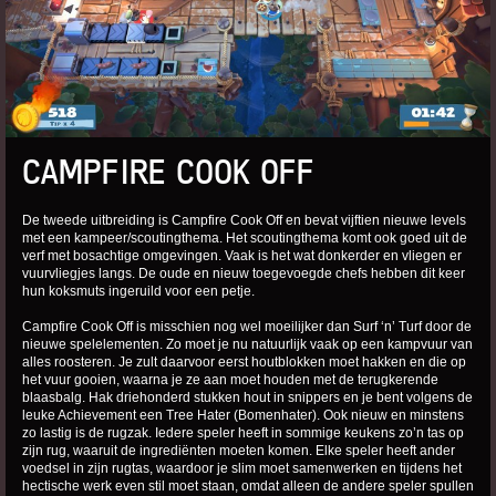
CAMPFIRE COOK OFF
De tweede uitbreiding is Campfire Cook Off en bevat vijftien nieuwe levels
met een kampeer/scoutingthema. Het scoutingthema komt ook goed uit de
verf met bosachtige omgevingen. Vaak is het wat donkerder en vliegen er
vuurvliegjes langs. De oude en nieuw toegevoegde chefs hebben dit keer
hun koksmuts ingeruild voor een petje.
Campfire Cook Off is misschien nog wel moeilijker dan Surf ‘n’ Turf door de
nieuwe spelelementen. Zo moet je nu natuurlijk vaak op een kampvuur van
alles roosteren. Je zult daarvoor eerst houtblokken moet hakken en die op
het vuur gooien, waarna je ze aan moet houden met de terugkerende
blaasbalg. Hak driehonderd stukken hout in snippers en je bent volgens de
leuke Achievement een Tree Hater (Bomenhater). Ook nieuw en minstens
zo lastig is de rugzak. Iedere speler heeft in sommige keukens zo’n tas op
zijn rug, waaruit de ingrediënten moeten komen. Elke speler heeft ander
voedsel in zijn rugtas, waardoor je slim moet samenwerken en tijdens het
hectische werk even stil moet staan, omdat alleen de andere speler spullen