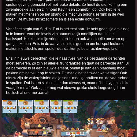
spelomgeving gemaakt vol met leuke details. Zo heeft de uienkoning een
zwembroekje aan en zijn hond Kevin een zonnebril op. Ook heb je te
maken met mensen op het strand die met hun polonaise flink in de weg
lopen. De muziek klinkt zomers en is een echte oorwurm.
Vanaf het begin van Surf ‘n’ Turf is het echt aan. Je hebt geen tijd om rustig
in te komen, want de levels zijn aanmerkelijk moeilijker dan in het
basisspel. Het kostte mijn vriendin en ik dan ook wat moeite om weer op
gang te komen. Er is in de aanvulset niets gedaan om het spel leuker te
maken met slechts één speler, dus dat kun je beter achterwege laten.
Er zijn nieuwe gerechten, die je naast veel van de bestaande gerechten
moet serveren. Zo zijn er allerlei fruitdrankjes en gaat de barbecue aan. Bij
de barbecue is er een nieuw element, omdat je dan een blaasbalg moet
pakken om het vuur op te stoken. Dit maakt het net weer wat lastiger. Ook
nieuw zijn de waterpistolen die je soms moet gebruiken om de vaat schoon
te spuiten. Dat is een stuk sneller dan afwassen, maar of het hygiënisch is
vraag ik me af. Ook zijn er nog wat nieuwe gekke chefs toegevoegd aan
het toch al enorme aantal.