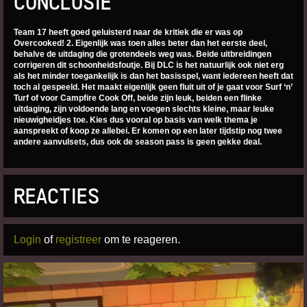
CONCLUSIE
Team 17 heeft goed geluisterd naar de kritiek die er was op
Overcooked! 2. Eigenlijk was toen alles beter dan het eerste deel,
behalve de uitdaging die grotendeels weg was. Beide uitbreidingen
corrigeren dit schoonheidsfoutje. Bij DLC is het natuurlijk ook niet erg
als het minder toegankelijk is dan het basisspel, want iedereen heeft dat
toch al gespeeld. Het maakt eigenlijk geen fluit uit of je gaat voor Surf ‘n’
Turf of voor Campfire Cook Off, beide zijn leuk, beiden een flinke
uitdaging, zijn voldoende lang en voegen slechts kleine, maar leuke
nieuwigheidjes toe. Kies dus vooral op basis van welk thema je
aanspreekt of koop ze allebei. Er komen op een later tijdstip nog twee
andere aanvulsets, dus ook de season pass is geen gekke deal.
REACTIES
Login
of
registreer
om te reageren.