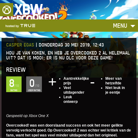
XBW
MENU
CASPER EGAS
|
DONDERDAG 30 MEI 2019, 12:43
HOU JE VAN KOKEN, EN HEB JE OVERCOOKED 2 AL HELEMAAL
UIT? DAT IS MOOI; ER IS NU DLC VOOR DEZE GAME!
REVIEW
Aantrekkelijke
Meer van
8
0
prijs
hetzelfde
/10
/10
Veel
Niet leuk in
RATING
USER RATING
uitdagender
je eentje
Leuk
ontwerp
Gespeeld op Xbox One X
Overcooked! was een doorslaand success en ook het meer gelikte
vervolg verkocht goed. Op Overcooked! 2 was echter wel kritiek van de
fans, want het spel was veel minder uitdagend dan het origineel.