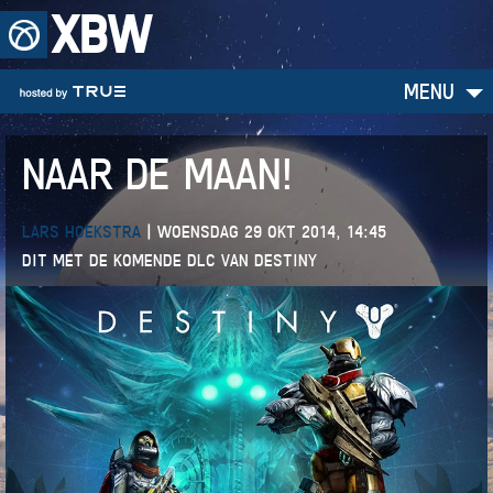
XBW
MENU
NAAR DE MAAN!
LARS HOEKSTRA
|
WOENSDAG 29 OKT 2014, 14:45
DIT MET DE KOMENDE DLC VAN DESTINY