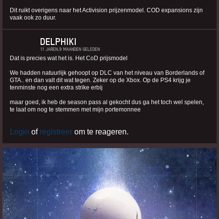
Dit ruikt overigens naar het Activision prijzenmodel. COD expansions zijn
vaak ook zo duur.
DELPHIKI
11 JAREN,9 MAANDEN GELEDEN
Dat is precies wat het is. Het CoD prijsmodel
We hadden natuurlijk gehoopt op DLC van het niveau van Borderlands of
GTA.. en dan valt dit wat tegen. Zeker op de Xbox. Op de PS4 krijg je
tenminste nog een extra strike erbij
maar goed, ik heb de season pass al gekocht dus ga het toch wel spelen,
te laat om nog te stemmen met mijn portemonnee
Login
of
registreer
om te reageren.