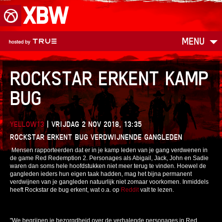
XBW
MENU
ROCKSTAR ERKENT KAMP
BUG
YELLOW13
|
VRIJDAG 2 NOV 2018, 13:35
ROCKSTAR ERKENT BUG VERDWIJNENDE GANGLEDEN
Mensen rapporteerden dat er in je kamp leden van je gang verdwenen in
de game Red Redemption 2. Personages als Abigail, Jack, John en Sadie
waren dan soms hele hoofdstukken niet meer terug te vinden. Hoewel de
gangleden ieders hun eigen taak hadden, mag het bijna permanent
verdwijnen van je gangleden natuurlijk niet zomaar voorkomen. Inmiddels
heeft Rockstar de bug erkent, wat o.a. op
Reddit
valt te lezen.
"We begrijpen je bezorgdheid over de verhalende personages in Red