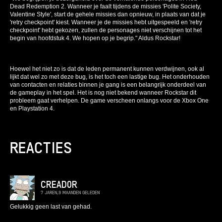
Dead Redemption 2. Wanneer je faalt tijdens de missies 'Polite Society,
Valentine Style', start de gehele missies dan opnieuw, in plaats van dat je
'retry checkpoint' kiest. Wanneer je de missies hebt uitgespeeld en 'retry
checkpoint' hebt gekozen, zullen de personages niet verschijnen tot het
begin van hoofdstuk 4. We hopen op je begrip." Aldus Rockstar!
Hoewel het niet zo is dat de leden permanent kunnen verdwijnen, ook al
lijkt dat wel zo met deze bug, is het toch een lastige bug. Het onderhouden
van contacten en relaties binnen je gang is een belangrijk onderdeel van
de gameplay in het spel. Het is nog niet bekend wanneer Rockstar dit
probleem gaat verhelpen. De game verscheen onlangs voor de Xbox One
en Playstation 4.
REACTIES
CREAD0R
7 JAREN,9 MAANDEN GELEDEN
Gelukkig geen last van gehad.