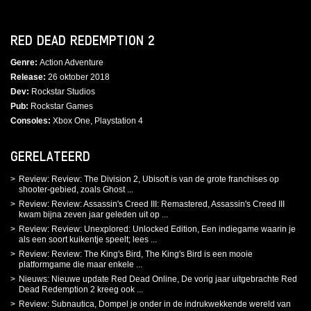
RED DEAD REDEMPTION 2
Genre
Action Adventure
Release
26 oktober 2018
Dev
Rockstar Studios
Pub
Rockstar Games
Consoles
Xbox One, Playstation 4
GERELATEERD
Review: Review: The Division 2, Ubisoft is van de grote franchises op
shooter-gebied, zoals Ghost ...
Review: Review: Assassin's Creed III: Remastered, Assassin's Creed III
kwam bijna zeven jaar geleden uit op ...
Review: Review: Unexplored: Unlocked Edition, Een indiegame waarin je
als een soort kuikentje speelt; lees ...
Review: Review: The King's Bird, The King's Bird is een mooie
platformgame die maar enkele ...
Nieuws: Nieuwe update Red Dead Online, De vorig jaar uitgebrachte Red
Dead Redemption 2 kreeg ook ...
Review: Subnautica, Dompel je onder in de indrukwekkende wereld van