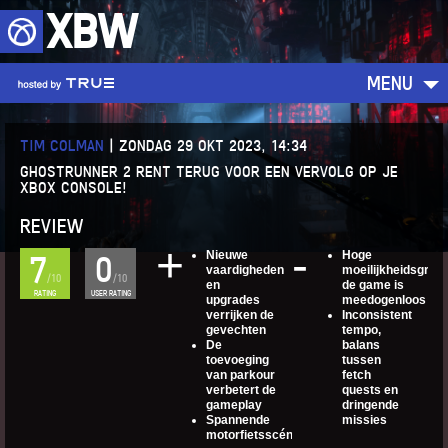
XBW
MENU
TIM COLMAN
|
ZONDAG 29 OKT 2023, 14:34
GHOSTRUNNER 2 RENT TERUG VOOR EEN VERVOLG OP JE
XBOX CONSOLE!
REVIEW
Nieuwe
Hoge
7
0
vaardigheden
moeilijkheidsgraad
/10
/10
en
de game is
RATING
USER RATING
upgrades
meedogenloos
verrijken de
Inconsistent
gevechten
tempo,
De
balans
toevoeging
tussen
van parkour
fetch
verbetert de
quests en
gameplay
dringende
Spannende
missies
motorfietsscénes