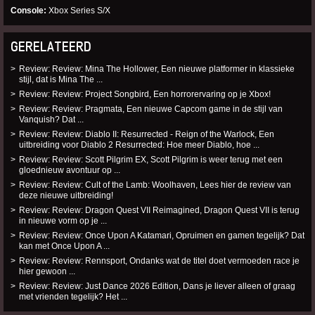
Console
Xbox Series S/X
GERELATEERD
Review: Review: Mina The Hollower, Een nieuwe platformer in klassieke
stijl, dat is Mina The ...
Review: Review: Project Songbird, Een horrorervaring op je Xbox!
Review: Review: Pragmata, Een nieuwe Capcom game in de stijl van
Vanquish? Dat ...
Review: Review: Diablo II: Resurrected - Reign of the Warlock, Een
uitbreiding voor Diablo 2 Resurrected: Hoe meer Diablo, hoe ...
Review: Review: Scott Pilgrim EX, Scott Pilgrim is weer terug met een
gloednieuw avontuur op ...
Review: Review: Cult of the Lamb: Woolhaven, Lees hier de review van
deze nieuwe uitbreiding!
Review: Review: Dragon Quest VII Reimagined, Dragon Quest VII is terug
in nieuwe vorm op je ...
Review: Review: Once Upon A Katamari, Opruimen en gamen tegelijk? Dat
kan met Once Upon A ...
Review: Review: Rennsport, Ondanks wat de titel doet vermoeden race je
hier gewoon ...
Review: Review: Just Dance 2026 Edition, Dans je liever alleen of graag
met vrienden tegelijk? Het ...