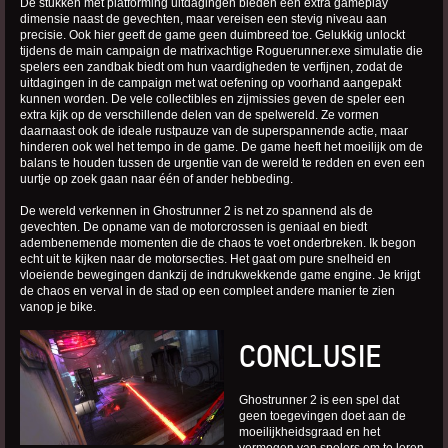
De stukken met platforming uitdagingen bieden een extra gameplay
dimensie naast de gevechten, maar vereisen een stevig niveau aan
precisie. Ook hier geeft de game geen duimbreed toe. Gelukkig unlockt
tijdens de main campaign de matrixachtige Roguerunner.exe simulatie die
spelers een zandbak biedt om hun vaardigheden te verfijnen, zodat de
uitdagingen in de campaign met wat oefening op voorhand aangepakt
kunnen worden. De vele collectibles en zijmissies geven de speler een
extra kijk op de verschillende delen van de spelwereld. Ze vormen
daarnaast ook de ideale rustpauze van de superspannende actie, maar
hinderen ook wel het tempo in de game. De game heeft het moeilijk om de
balans te houden tussen de urgentie van de wereld te redden en even een
uurtje op zoek gaan naar één of ander hebbeding.
De wereld verkennen in Ghostrunner 2 is net zo spannend als de
gevechten. De opname van de motorcrossen is geniaal en biedt
adembenemende momenten die de chaos te voet onderbreken. Ik begon
echt uit te kijken naar de motorsecties. Het gaat om pure snelheid en
vloeiende bewegingen dankzij de indrukwekkende game engine. Je krijgt
de chaos en verval in de stad op een compleet andere manier te zien
vanop je bike.
CONCLUSIE
Ghostrunner 2 is een spel dat
geen toegevingen doet aan de
moeilijkheidsgraad en het