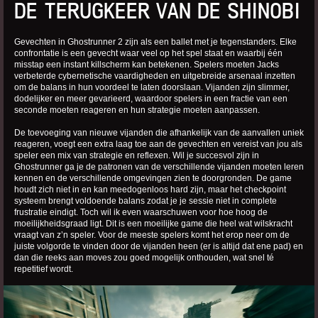
DE TERUGKEER VAN DE SHINOBI
Gevechten in Ghostrunner 2 zijn als een ballet met je tegenstanders. Elke
confrontatie is een gevecht waar veel op het spel staat en waarbij één
misstap een instant killscherm kan betekenen. Spelers moeten Jacks
verbeterde cybernetische vaardigheden en uitgebreide arsenaal inzetten
om de balans in hun voordeel te laten doorslaan. Vijanden zijn slimmer,
dodelijker en meer gevarieerd, waardoor spelers in een fractie van een
seconde moeten reageren en hun strategie moeten aanpassen.
De toevoeging van nieuwe vijanden die afhankelijk van de aanvallen uniek
reageren, voegt een extra laag toe aan de gevechten en vereist van jou als
speler een mix van strategie en reflexen. Wil je succesvol zijn in
Ghostrunner ga je de patronen van de verschillende vijanden moeten leren
kennen en de verschillende omgevingen zien te doorgronden. De game
houdt zich niet in en kan meedogenloos hard zijn, maar het checkpoint
systeem brengt voldoende balans zodat je je sessie niet in complete
frustratie eindigt. Toch wil ik even waarschuwen voor hoe hoog de
moeilijkheidsgraad ligt. Dit is een moeilijke game die heel wat wilskracht
vraagt van z’n speler. Voor de meeste spelers komt het erop neer om de
juiste volgorde te vinden door de vijanden heen (er is altijd dat ene pad) en
dan die reeks aan moves zou goed mogelijk onthouden, wat snel té
repetitief wordt.