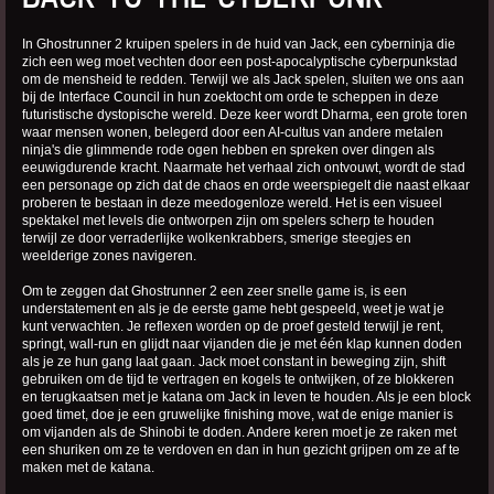
In Ghostrunner 2 kruipen spelers in de huid van Jack, een cyberninja die
zich een weg moet vechten door een post-apocalyptische cyberpunkstad
om de mensheid te redden. Terwijl we als Jack spelen, sluiten we ons aan
bij de Interface Council in hun zoektocht om orde te scheppen in deze
futuristische dystopische wereld. Deze keer wordt Dharma, een grote toren
waar mensen wonen, belegerd door een AI-cultus van andere metalen
ninja's die glimmende rode ogen hebben en spreken over dingen als
eeuwigdurende kracht. Naarmate het verhaal zich ontvouwt, wordt de stad
een personage op zich dat de chaos en orde weerspiegelt die naast elkaar
proberen te bestaan in deze meedogenloze wereld. Het is een visueel
spektakel met levels die ontworpen zijn om spelers scherp te houden
terwijl ze door verraderlijke wolkenkrabbers, smerige steegjes en
weelderige zones navigeren.
Om te zeggen dat Ghostrunner 2 een zeer snelle game is, is een
understatement en als je de eerste game hebt gespeeld, weet je wat je
kunt verwachten. Je reflexen worden op de proef gesteld terwijl je rent,
springt, wall-run en glijdt naar vijanden die je met één klap kunnen doden
als je ze hun gang laat gaan. Jack moet constant in beweging zijn, shift
gebruiken om de tijd te vertragen en kogels te ontwijken, of ze blokkeren
en terugkaatsen met je katana om Jack in leven te houden. Als je een block
goed timet, doe je een gruwelijke finishing move, wat de enige manier is
om vijanden als de Shinobi te doden. Andere keren moet je ze raken met
een shuriken om ze te verdoven en dan in hun gezicht grijpen om ze af te
maken met de katana.