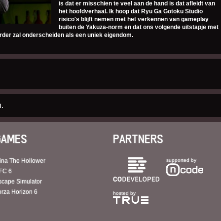
is dat er misschien te veel aan de hand is dat afleidt van
het hoofdverhaal. Ik hoop dat Ryu Ga Gotoku Studio
risico's blijft nemen met het verkennen van gameplay
buiten de Yakuza-norm en dat ons volgende uitstapje met
erder zal onderscheiden als een uniek eigendom.
.
GAMES
PARTNERS
ina The Hollower
supported by
FC 6
scape Simulator
orza Horizon 6
hosted by