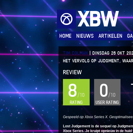
XBW
HOME
NIEUWS
ARTIKELEN
GA
TIM COLMAN
|
DINSDAG 26 OKT 202
HET VERVOLG OP JUDGMENT, WAARI
REVIEW
8
0
/10
/10
RATING
USER RATING
Gespeeld op Xbox Series X. Geoptimaliseer
Lost Judgement is de sequel op Judgment
Xbox Series. Je kruipt opnieuw in de hui