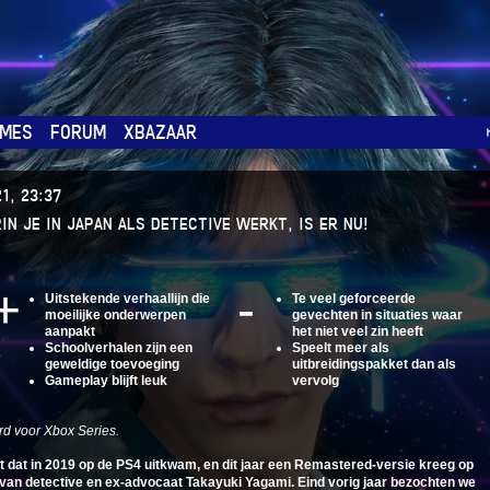
MES
FORUM
XBAZAAR
1, 23:37
N JE IN JAPAN ALS DETECTIVE WERKT, IS ER NU!
Uitstekende verhaallijn die
Te veel geforceerde
moeilijke onderwerpen
gevechten in situaties waar
aanpakt
het niet veel zin heeft
Schoolverhalen zijn een
Speelt meer als
geweldige toevoeging
uitbreidingspakket dan als
Gameplay blijft leuk
vervolg
d voor Xbox Series.
 dat in 2019 op de PS4 uitkwam, en dit jaar een Remastered-versie kreeg op
d van detective en ex-advocaat Takayuki Yagami. Eind vorig jaar bezochten we