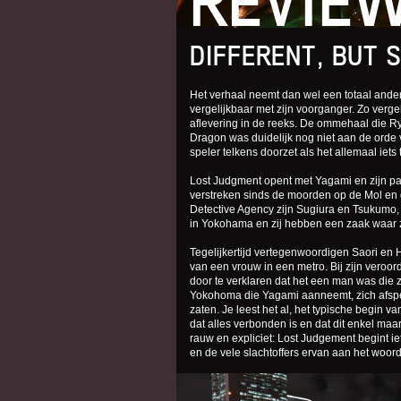
REVIE
DIFFERENT, BUT 
Het verhaal neemt dan wel een totaal ande
vergelijkbaar met zijn voorganger. Zo verg
aflevering in de reeks. De ommehaal die R
Dragon was duidelijk nog niet aan de orde 
speler telkens doorzet als het allemaal iets
Lost Judgment opent met Yagami en zijn part
verstreken sinds de moorden op de Mol en d
Detective Agency zijn Sugiura en Tsukumo, 
in Yokohama en zij hebben een zaak waar z
Tegelijkertijd vertegenwoordigen Saori en
van een vrouw in een metro. Bij zijn veroor
door te verklaren dat het een man was die zi
Yokohoma die Yagami aanneemt, zich afspee
zaten. Je leest het al, het typische begin 
dat alles verbonden is en dat dit enkel maa
rauw en expliciet: Lost Judgement begint ie
en de vele slachtoffers ervan aan het woord 