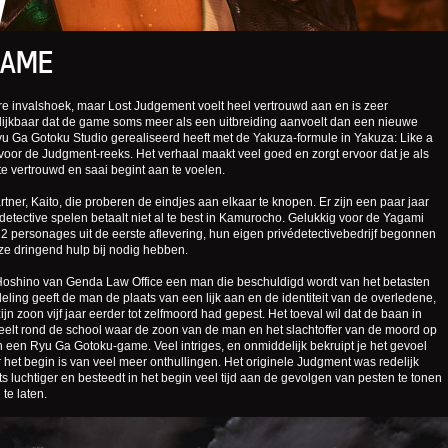
W
SAME
re invalshoek, maar Lost Judgement voelt heel vertrouwd aan en is zeer
elijkbaar dat de game soms meer als een uitbreiding aanvoelt dan een nieuwe
yu Ga Gotoku Studio gerealiseerd heeft met de Yakuza-formule in Yakuza: Like a
voor de Judgment-reeks. Het verhaal maakt veel goed en zorgt ervoor dat je als
 te vertrouwd en saai begint aan te voelen.
ner, Kaito, die proberen de eindjes aan elkaar te knopen. Er zijn een paar jaar
etective spelen betaalt niet al te best in Kamurocho. Gelukkig voor de Yagami
2 personages uit de eerste aflevering, hun eigen privédetectivebedrijf begonnen
e dringend hulp bij nodig hebben.
 Hoshino van Genda Law Office een man die beschuldigd wordt van het betasten
deling geeft de man de plaats van een lijk aan en de identiteit van de overledene,
jn zoon vijf jaar eerder tot zelfmoord had gepest. Het toeval wil dat de baan in
lt rond de school waar de zoon van de man en het slachtoffer van de moord op
van een Ryu Ga Gotoku-game. Veel intriges, en onmiddelijk bekruipt je het gevoel
r het begin is van veel meer onthullingen. Het originele Judgment was redelijk
ts luchtiger en besteedt in het begin veel tijd aan de gevolgen van pesten te tonen
te laten.