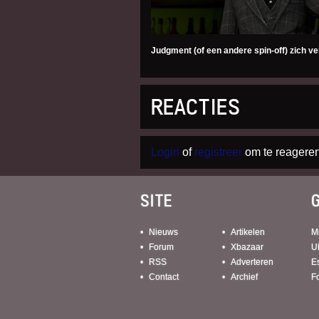
Judgment (of een andere spin-off) zich v
REACTIES
Login
of
registreer
om te reageren
SITE
Nieuws
Artikelen
M
Forum
Xbazaar
U
RSS
Adverteren
E
Contact
Archief
F