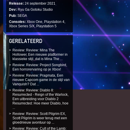
Release
24 september 2021
Dev
Ryu Ga Gotoku Studio
Pub
SEGA
Consoles
Xbox One, Playstation 4,
Xbox Series S/X, Playstation 5
GERELATEERD
Review: Review: Mina The
Hollower, Een nieuwe platformer in
klassieke stijl, dat is Mina The ...
Review: Review: Project Songbird,
Een horrorervaring op je Xbox!
Review: Review: Pragmata, Een
nieuwe Capcom game in de stijl van
Vanquish? Dat ...
Review: Review: Diablo II:
Resurrected - Reign of the Warlock,
Een uitbreiding voor Diablo 2
Resurrected: Hoe meer Diablo, hoe
...
Review: Review: Scott Pilgrim EX,
Scott Pilgrim is weer terug met een
gloednieuw avontuur op ...
Review: Review: Cult of the Lamb: