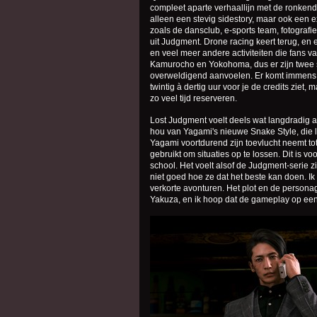
compleet aparte verhaallijn met de ronkende 
alleen een stevig sidestory, maar ook een
zoals de dansclub, e-sports team, fotografi
uit Judgment. Drone racing keert terug, en 
en veel meer andere activiteiten die fans v
Kamurocho en Yokohoma, dus er zijn twee s
overweldigend aanvoelen. Er komt immens v
twintig à dertig uur voor je de credits ziet,
zo veel tijd reserveren.
Lost Judgment voelt deels wat langdradig aa
hou van Yagami's nieuwe Snake Style, die lij
Yagami voortdurend zijn toevlucht neemt tot 
gebruikt om situaties op te lossen. Dit is v
school. Het voelt alsof de Judgment-serie
niet goed hoe ze dat het beste kan doen. I
verkorte avonturen. Het plot en de persona
Yakuza, en ik hoop dat de gameplay op e