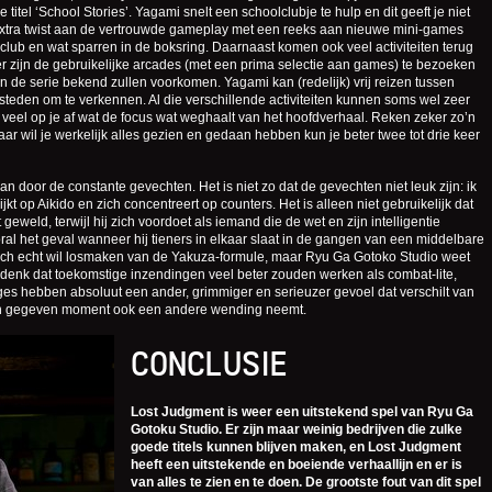
titel ‘School Stories’. Yagami snelt een schoolclubje te hulp en dit geeft je niet
 extra twist aan de vertrouwde gameplay met een reeks aan nieuwe mini-games
eclub en wat sparren in de boksring. Daarnaast komen ook veel activiteiten terug
er zijn de gebruikelijke arcades (met een prima selectie aan games) te bezoeken
an de serie bekend zullen voorkomen. Yagami kan (redelijk) vrij reizen tussen
teden om te verkennen. Al die verschillende activiteiten kunnen soms wel zeer
eel op je af wat de focus wat weghaalt van het hoofdverhaal. Reken zeker zo’n
 maar wil je werkelijk alles gezien en gedaan hebben kun je beter twee tot drie keer
n door de constante gevechten. Het is niet zo dat de gevechten niet leuk zijn: ik
kt op Aikido en zich concentreert op counters. Het is alleen niet gebruikelijk dat
geweld, terwijl hij zich voordoet als iemand die de wet en zijn intelligentie
ooral het geval wanneer hij tieners in elkaar slaat in de gangen van een middelbare
 zich echt wil losmaken van de Yakuza-formule, maar Ryu Ga Gotoko Studio weet
k denk dat toekomstige inzendingen veel beter zouden werken als combat-lite,
ges hebben absoluut een ander, grimmiger en serieuzer gevoel dat verschilt van
en gegeven moment ook een andere wending neemt.
CONCLUSIE
Lost Judgment is weer een uitstekend spel van Ryu Ga
Gotoku Studio. Er zijn maar weinig bedrijven die zulke
goede titels kunnen blijven maken, en Lost Judgment
heeft een uitstekende en boeiende verhaallijn en er is
van alles te zien en te doen. De grootste fout van dit spel