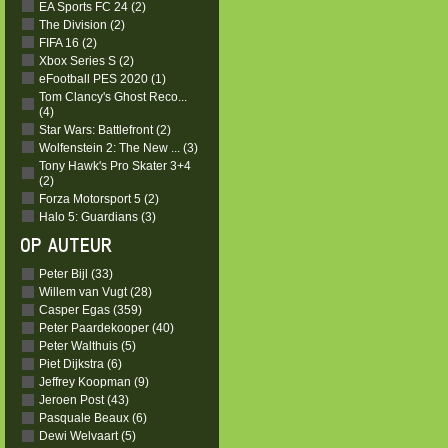
EA Sports FC 24 (2)
The Division (2)
FIFA 16 (2)
Xbox Series S (2)
eFootball PES 2020 (1)
Tom Clancy's Ghost Reco...
(4)
Star Wars: Battlefront (2)
Wolfenstein 2: The New ... (3)
Tony Hawk's Pro Skater 3+4
(2)
Forza Motorsport 5 (2)
Halo 5: Guardians (3)
OP AUTEUR
Peter Bijl (33)
Willem van Vugt (28)
Casper Egas (359)
Peter Paardekooper (40)
Peter Walthuis (5)
Piet Dijkstra (6)
Jeffrey Koopman (9)
Jeroen Post (43)
Pasquale Beaux (6)
Dewi Welvaart (5)