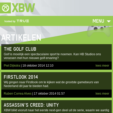
XBW
MENU
ARTIKELEN
THE GOLF CLUB
Golf is moeilijk een spectaculaire sport te noemen. Kan HB Studios ons
verassen met hun nieuwe golf ervaring?
Piet Dijkstra
| 18 oktober 2014 12:10
lees meer
FIRSTLOOK 2014
Wij gingen naar Firstlook om te kijken wat de grootste gamebeurs van
Nederland dit jaar te bieden had.
Ruben Correa Alves
| 17 oktober 2014 01:57
lees meer
ASSASSIN'S CREED: UNITY
XBW blikt vooruit naar het eerste next-gen deel uit de serie, waarin we aardig