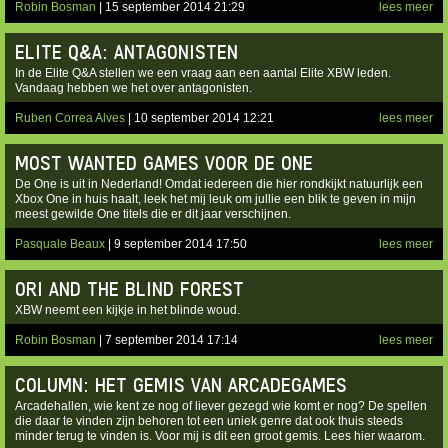
Robin Bosman
| 15 september 2014 21:29
lees meer
ELITE Q&A: ANTAGONISTEN
In de Elite Q&A stellen we een vraag aan een aantal Elite XBW leden.
Vandaag hebben we het over antagonisten.
Ruben Correa Alves
| 10 september 2014 12:21
lees meer
MOST WANTED GAMES VOOR DE ONE
De One is uit in Nederland! Omdat iedereen die hier rondkijkt natuurlijk een
Xbox One in huis haalt, leek het mij leuk om jullie een blik te geven in mijn
meest gewilde One titels die er dit jaar verschijnen.
Pasquale Beaux
| 9 september 2014 17:50
lees meer
ORI AND THE BLIND FOREST
XBW neemt een kijkje in het blinde woud.
Robin Bosman
| 7 september 2014 17:14
lees meer
COLUMN: HET GEMIS VAN ARCADEGAMES
Arcadehallen, wie kent ze nog of liever gezegd wie komt er nog? De spellen
die daar te vinden zijn behoren tot een uniek genre dat ook thuis steeds
minder terug te vinden is. Voor mij is dit een groot gemis. Lees hier waarom.