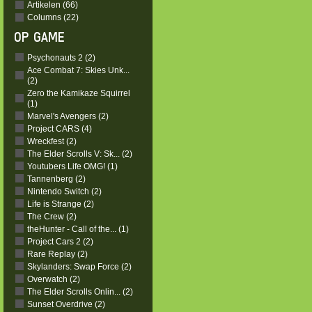
Artikelen (66)
Columns (22)
OP GAME
Psychonauts 2 (2)
Ace Combat 7: Skies Unk...
(2)
Zero the Kamikaze Squirrel
(1)
Marvel's Avengers (2)
Project CARS (4)
Wreckfest (2)
The Elder Scrolls V: Sk... (2)
Youtubers Life OMG! (1)
Tannenberg (2)
Nintendo Switch (2)
Life is Strange (2)
The Crew (2)
theHunter - Call of the... (1)
Project Cars 2 (2)
Rare Replay (2)
Skylanders: Swap Force (2)
Overwatch (2)
The Elder Scrolls Onlin... (2)
Sunset Overdrive (2)