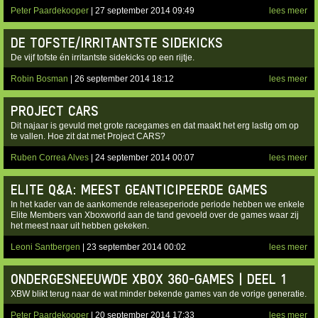
Peter Paardekooper
| 27 september 2014 09:49
lees meer
DE TOFSTE/IRRITANTSTE SIDEKICKS
De vijf tofste én irritantste sidekicks op een rijtje.
Robin Bosman
| 26 september 2014 18:12
lees meer
PROJECT CARS
Dit najaar is gevuld met grote racegames en dat maakt het erg lastig om op
te vallen. Hoe zit dat met Project CARS?
Ruben Correa Alves
| 24 september 2014 00:07
lees meer
ELITE Q&A: MEEST GEANTICIPEERDE GAMES
In het kader van de aankomende releaseperiode periode hebben we enkele
Elite Members van Xboxworld aan de tand gevoeld over de games waar zij
het meest naar uit hebben gekeken.
Leoni Santbergen
| 23 september 2014 00:02
lees meer
ONDERGESNEEUWDE XBOX 360-GAMES | DEEL 1
XBW blikt terug naar de wat minder bekende games van de vorige generatie.
Peter Paardekooper
| 20 september 2014 17:33
lees meer