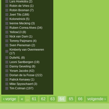
Lars Hoekstra (2)
Robin de Vries (1)
Robin Bosman (7)
Joeri Tits (188)
Kolonelnick (5)
Ivenne Mecking (3)
Ruben Correa Alves (34)
Yellow13 (8)
Nick van Dam (1)
Tommy Paijmans (4)
Sven Pieneman (2)
Kimberly van Overmeeren
(17)
DulleNL (8)
Leoni Santbergen (19)
Danny Geveling (8)
Yoram Jacobs (42)
Dorian de la Fosse (222)
Patrick Kenawy (1)
Mike Spysschaert (3)
Tim Colman (197)
‹ vorige
«
...
61
62
63
64
65
66
volgende ›