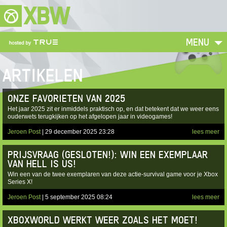
XBW
MENU
ARTIKELEN
ONZE FAVORIETEN VAN 2025
Het jaar 2025 zit er inmiddels praktisch op, en dat betekent dat we weer eens
ouderwets terugkijken op het afgelopen jaar in videogames!
Jeroen Post
| 29 december 2025 23:28
lees meer
PRIJSVRAAG (GESLOTEN!): WIN EEN EXEMPLAAR
VAN HELL IS US!
Win een van de twee exemplaren van deze actie-survival game voor je Xbox
Series X!
Jeroen Post
| 5 september 2025 08:24
lees meer
XBOXWORLD WERKT WEER ZOALS HET MOET!