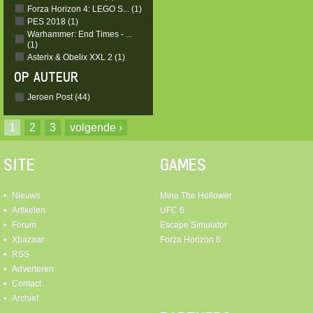
Forza Horizon 4: LEGO S... (1)
PES 2018 (1)
Warhammer: End Times - ...
(1)
Asterix & Obelix XXL 2 (1)
OP AUTEUR
Jeroen Post (44)
1
2
3
volgende ›
SITE
GAMES
Nieuws
Mina The Hollower
Artikelen
UFC 6
Forum
Escape Simulator
Xbazaar
Forza Horizon 6
RSS
Adverteren
Contact
Archief