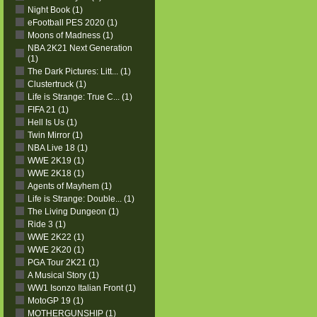
Night Book (1)
eFootball PES 2020 (1)
Moons of Madness (1)
NBA 2K21 Next Generation
(1)
The Dark Pictures: Litt... (1)
Clustertruck (1)
Life is Strange: True C... (1)
FIFA 21 (1)
Hell Is Us (1)
Twin Mirror (1)
NBA Live 18 (1)
WWE 2K19 (1)
WWE 2K18 (1)
Agents of Mayhem (1)
Life is Strange: Double... (1)
The Living Dungeon (1)
Ride 3 (1)
WWE 2K22 (1)
WWE 2K20 (1)
PGA Tour 2K21 (1)
A Musical Story (1)
WW1 Isonzo Italian Front (1)
MotoGP 19 (1)
MOTHERGUNSHIP (1)